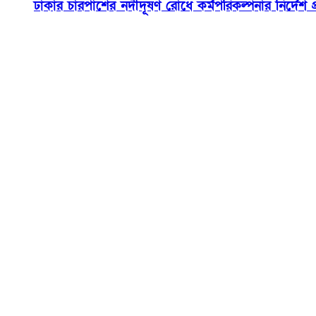
ঢাকার চারপাশের নদীদূষণ রোধে কর্মপরিকল্পনার নির্দেশ প্রধ