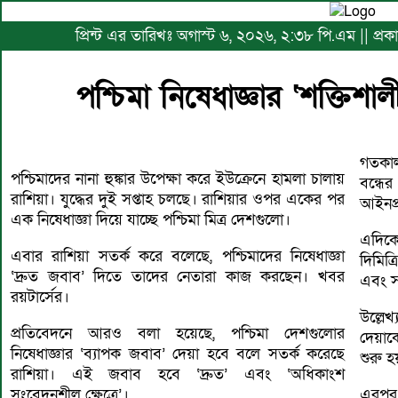
প্রিন্ট এর তারিখঃ অগাস্ট ৬, ২০২৬, ২:৩৮ পি.এম || প্র
পশ্চিমা নিষেধাজ্ঞার ‘শক্তিশ
গতকাল
পশ্চিমাদের নানা হুঙ্কার উপেক্ষা করে ইউক্রেনে হামলা চালায়
বন্ধ
রাশিয়া। যুদ্ধের দুই সপ্তাহ চলছে। রাশিয়ার ওপর একের পর
আইনপ্
এক নিষেধাজ্ঞা দিয়ে যাচ্ছে পশ্চিমা মিত্র দেশগুলো।
এদিকে
এবার রাশিয়া সতর্ক করে বলেছে, পশ্চিমাদের নিষেধাজ্ঞা
দিমিত্
‘দ্রুত জবাব’ দিতে তাদের নেতারা কাজ করছেন। খবর
এবং 
রয়টার্সের।
উল্লে
প্রতিবেদনে আরও বলা হয়েছে, পশ্চিমা দেশগুলোর
দেয়াকে
নিষেধাজ্ঞার ‘ব্যাপক জবাব’ দেয়া হবে বলে সতর্ক করেছে
শুরু হ
রাশিয়া। এই জবাব হবে ‘দ্রুত’ এবং ‘অধিকাংশ
সংবেদনশীল ক্ষেত্রে’।
এরপর 