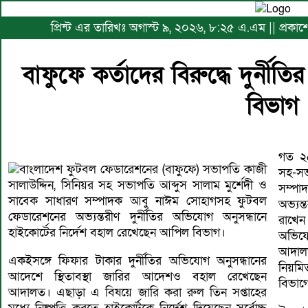
প্রিন্ট এর তারিখঃ অগাস্ট ৯, ২০২৬, ৮:২৫ এ.এম || প্রক
বাফুফে কর্তাদের বিরুদ্ধে দুর্নী
বিভাগ
গত ২৫
বাংলাদেশ ফুটবল ফেডারেশনের (বাফুফে) সভাপতি কাজী
সহ-সভ
সালাউদ্দিন, সিনিয়র সহ সভাপতি আব্দুস সালাম মুর্শেদী ও
সম্প
সাবেক সাধারণ সম্পাদক আবু নাঈম সোহাগসহ ফুটবল
অভ্যন
ফেডারেশনের অভ্যন্তরীণ দুর্নীতির অভিযোগ অনুসন্ধানে
রাখেন
হাইকোর্টের নির্দেশ বহাল রেখেছেন আপিল বিভাগ।
অভিযো
আদালত
একইসঙ্গে ফিফার টাকার দুর্নীতির অভিযোগ অনুসন্ধানের
নিয়মি
আদেশে স্থিতাবস্থা জারির আদেশও বহাল রেখেছেন
বিভাগ
আদালত। এছাড়া এ বিষয়ে জারি করা রুল তিন সপ্তাহের