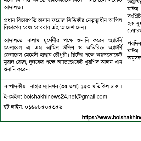
মধ্যে নিষ্পত্তি করতে হাইকোর্টকে নির্দেশ দিয়েছেন সর্বোচ্চ
উল্লেখ
আদালত।
নাঈম 
সংশ্লি
প্রধান বিচারপতি হাসান ফয়েজ সিদ্দিকীর নেতৃত্বাধীন আপিল
হক সু
বিভাগের বেঞ্চ রোববার এই আদেশ দেন।
চেয়ারম
আদালতে সালাম মুর্শেদীর পক্ষে শুনানি করেন অ্যাটর্নি
পরদিন
জেনারেল এ এম আমিন উদ্দিন ও অতিরিক্ত অ্যাটর্নি
নাঈম 
জেনারেল মেহেদী হাছান চৌধুরী। রিটের পক্ষে অ্যাডভোকেট
অনুসন্
মুরাদ রেজা, দুদকের পক্ষে অ্যাডভোকেট খুরশিদ আলম খান
শুনানি করেন।
সম্পাদকীয় : নাহার ম্যানশন (৩য় তলা), ১৫০ মতিঝিল ঢাকা।
ই-মেইল: boishakhinews24.net@gmail.com
হট লাইন: ০১৬৮৮৫০৫৩৫৬
https://www.boishakhin