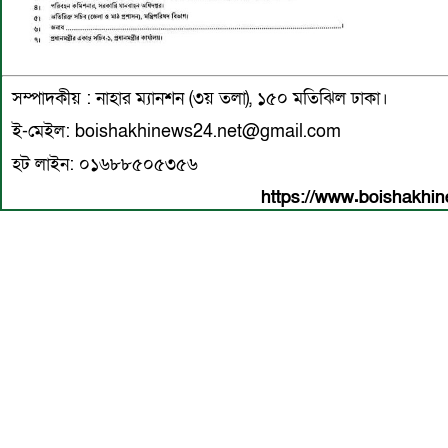
সম্পাদকীয় : নাহার ম্যানশন (৩য় তলা), ১৫০ মতিঝিল ঢাকা।
ই-মেইল: boishakhinews24.net@gmail.com
হট লাইন: ০১৬৮৮৫০৫৩৫৬
https://www.boishakhin