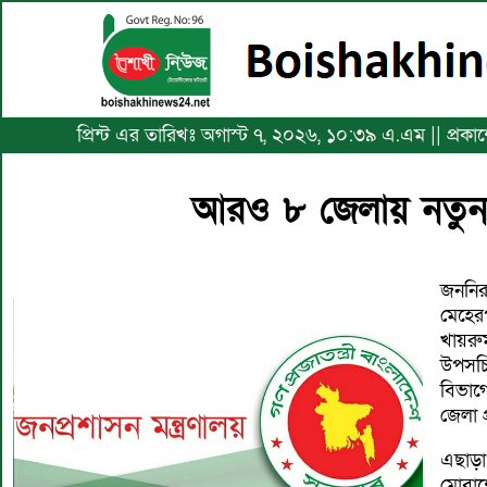
প্রিন্ট এর তারিখঃ অগাস্ট ৭, ২০২৬, ১০:৩৯ এ.এম || প্র
আরও ৮ জেলায় নতুন
জননির
মেহেরপ
খায়রু
উপসচি
বিভাগ
জেলা প
এছাড়
মোবাশ