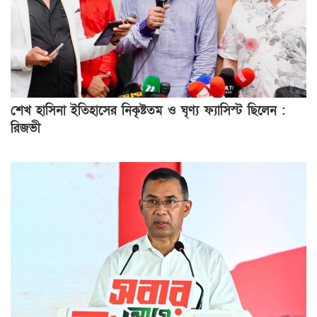
শেখ হাসিনা ইতিহাসের নিকৃষ্টতম ও ঘৃণ্য ফ্যাসিস্ট ছিলেন :
রিজভী