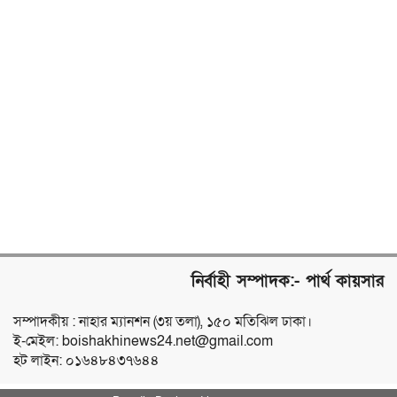
নির্বাহী সম্পাদক:- পার্থ কায়সার
সম্পাদকীয় : নাহার ম্যানশন (৩য় তলা), ১৫০ মতিঝিল ঢাকা।
ই-মেইল: boishakhinews24.net@gmail.com
হট লাইন: ০১৬৪৮৪৩৭৬৪৪