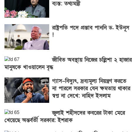
ব্যস্ত: তথ্যমন্ত্রী
রাষ্ট্রপতি পদে প্রস্তাব পাননি ড. ইউনূস
!
জীবিত অবস্থায় নিজের চল্লিশা ২ হাজার
মানুষকে খাওয়ালেন বৃদ্ধ
গ্যাস–বিদ্যুৎ, দ্রব্যমূল্য নিয়ন্ত্রণ করতে
না পারলে সরকার যেন ক্ষমতায় থাকার
স্বপ্ন না দেখে: নাহিদ ইসলাম
জুলাই শহীদদের কবরের টাকা মেরে
খেয়েছে অন্তর্বর্তী সরকার: ইশরাক