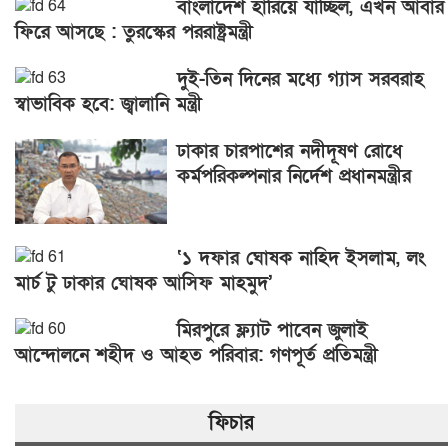
বাংলাদেশ হারিয়ে যাচ্ছিল, এখন আবার
ফিরে আসছে : তুরস্কের পররাষ্ট্রমন্ত্রী
দুই-তিন দিনের মধ্যে গ্যাস সরবরাহ
স্বাভাবিক হবে: জ্বালানি মন্ত্রী
ঢাকার চারপাশের নদীদূষণ রোধে
কর্মপরিকল্পনার নির্দেশ প্রধানমন্ত্রীর
‘১ দফার ঘোষক নাহিদ ইসলাম, লং
মার্চ টু ঢাকার ঘোষক আসিফ মাহমুদ’
মিরপুরে ফ্ল্যাট পাবেন জুলাই
আন্দোলনে শহীদ ও আহত পরিবার: গণপূর্ত প্রতিমন্ত্রী
ফিচার