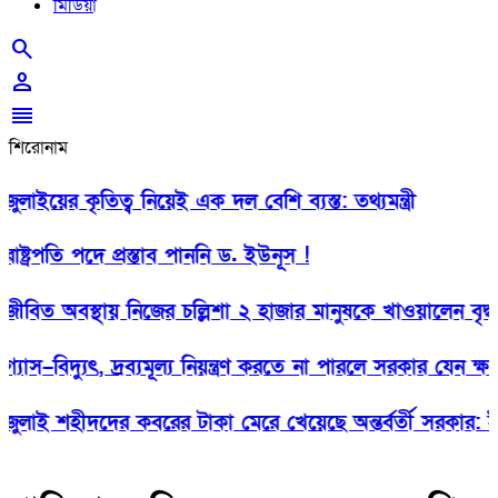
মিডিয়া
search
person
reorder
শিরোনাম
ইয়ের কৃতিত্ব নিয়েই এক দল বেশি ব্যস্ত: তথ্যমন্ত্রী
ট্রপতি পদে প্রস্তাব পাননি ড. ইউনূস !
িত অবস্থায় নিজের চল্লিশা ২ হাজার মানুষকে খাওয়ালেন বৃদ্ধ
াস–বিদ্যুৎ, দ্রব্যমূল্য নিয়ন্ত্রণ করতে না পারলে সরকার যেন ক্ষমত
াই শহীদদের কবরের টাকা মেরে খেয়েছে অন্তর্বর্তী সরকার: ইশর