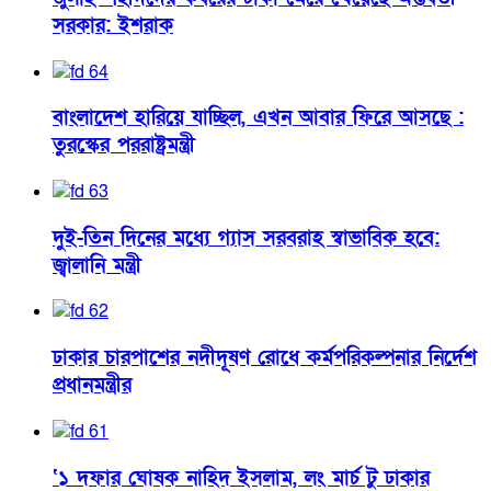
সরকার: ইশরাক
বাংলাদেশ হারিয়ে যাচ্ছিল, এখন আবার ফিরে আসছে :
তুরস্কের পররাষ্ট্রমন্ত্রী
দুই-তিন দিনের মধ্যে গ্যাস সরবরাহ স্বাভাবিক হবে:
জ্বালানি মন্ত্রী
ঢাকার চারপাশের নদীদূষণ রোধে কর্মপরিকল্পনার নির্দেশ
প্রধানমন্ত্রীর
‘১ দফার ঘোষক নাহিদ ইসলাম, লং মার্চ টু ঢাকার