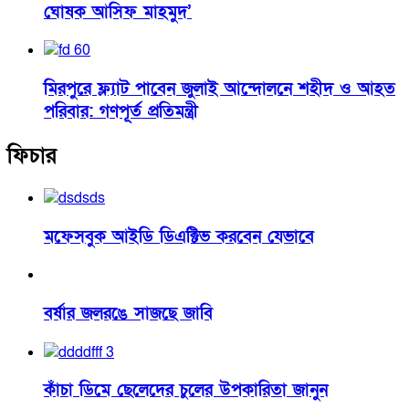
ঘোষক আসিফ মাহমুদ’
মিরপুরে ফ্ল্যাট পাবেন জুলাই আন্দোলনে শহীদ ও আহত
পরিবার: গণপূর্ত প্রতিমন্ত্রী
ফিচার
মফেসবুক আইডি ডিএক্টিভ করবেন যেভাবে
বর্ষার জলরঙে সাজছে জাবি
কাঁচা ডিমে ছেলেদের চুলের উপকারিতা জানুন