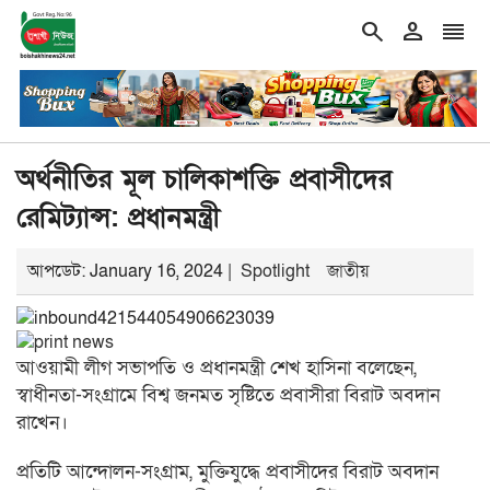
search
person
reorder
w
double_arrow
মেসির বাবা আর নেই!
শিরোনাম
একটি মহল আবার দেশকে অস্থির করে তো
অর্থনীতির মূল চালিকাশক্তি প্রবাসীদের
রেমিট্যান্স: প্রধানমন্ত্রী
আপডেট: January 16, 2024 |
Spotlight
জাতীয়
আওয়ামী লীগ সভাপতি ও প্রধানমন্ত্রী শেখ হাসিনা বলেছেন,
স্বাধীনতা-সংগ্রামে বিশ্ব জনমত সৃষ্টিতে প্রবাসীরা বিরাট অবদান
রাখেন।
প্রতিটি আন্দোলন-সংগ্রাম, মুক্তিযুদ্ধে প্রবাসীদের বিরাট অবদান