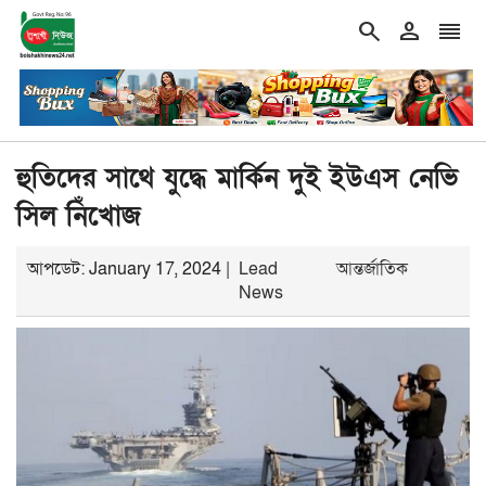
search
person
reorder
double_arrow
রথম বেইমানি করেন জামায়াত আমির: রাশেদ খাঁন
শিরোনাম
‘এক দফা’ কোন
হুতিদের সাথে যুদ্ধে মার্কিন দুই ইউএস নেভি
সিল নিঁখোজ
আপডেট: January 17, 2024 |
Lead
আন্তর্জাতিক
News