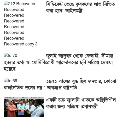
সিন্ডিকেট ভেঙে কৃষকদের লাভ নিশ্চিত
করা হবে: আইনমন্ত্রী
জুলাই জাদুঘর থেকে ফেলানী, সীমান্ত
হত্যার তথ্য ও মোদিবিরোধী আন্দোলনের ছবি সরিয়ে দেওয়া
হয়েছে
১৯৭১ সালের যুদ্ধ ছিল জনতার, কোনো
রাজনৈতিক দলের নয় : ভারপ্রাপ্ত রাষ্ট্রপতি
একটি চক্র জ্বালানি খাতকে অস্থিতিশীল
করার জন্য সক্রিয়: প্রধানমন্ত্রী