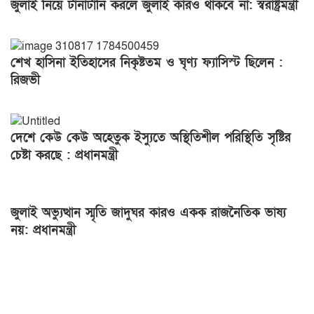
জুলাই নিয়ে টানাটানি করলে জুলাই কারও থাকবে না: স্বরাষ্ট্রমন্ত্রী
শেখ হাসিনা ইতিহাসের নিকৃষ্টতম ও ঘৃণ্য ফ্যাসিস্ট ছিলেন :
রিজভী
দেশে কেউ কেউ অহেতুক ইস্যুতে অস্থিতিশীল পরিস্থিতি সৃষ্টির
চেষ্টা করছে : প্রধানমন্ত্রী
জুলাই অভ্যুত্থান স্মৃতি জাদুঘর কারও একক রাজনৈতিক ভাষ্য
নয়: প্রধানমন্ত্রী