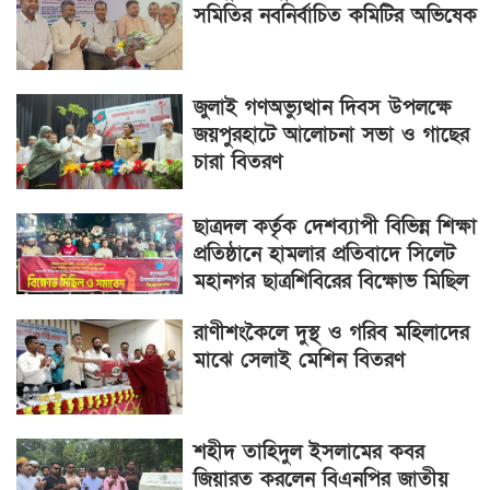
সমিতির নবনির্বাচিত কমিটির অভিষেক
জুলাই গণঅভ্যুত্থান দিবস উপলক্ষে
জয়পুরহাটে আলোচনা সভা ও গাছের
চারা বিতরণ
ছাত্রদল কর্তৃক দেশব্যাপী বিভিন্ন শিক্ষা
প্রতিষ্ঠানে হামলার প্রতিবাদে সিলেট
মহানগর ছাত্রশিবিরের বিক্ষোভ মিছিল
রাণীশংকৈলে দুস্থ ও গরিব মহিলাদের
মাঝে সেলাই মেশিন বিতরণ
শহীদ তাহিদুল ইসলামের কবর
জিয়ারত করলেন বিএনপির জাতীয়