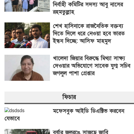
নির্বাহী কমিটির সদস্য আবু নাসের
রহমতুল্লাহ
শেখ হাসিনাকে রাজনৈতিক বক্তব্য
দিতে দিলে ধরে নেওয়া হবে ভারত
ইন্ধন দিচ্ছে: আসিফ মাহমুদ
খালেদা জিয়ার বিরুদ্ধে মিথ্যা সাক্ষ্য
দেওয়ার অভিযোগে সাবেক যুগ্ম সচিব
জগলুল পাশা গ্রেপ্তার
ফিচার
মফেসবুক আইডি ডিএক্টিভ করবেন
যেভাবে
বর্ষার জলরঙে সাজছে জাবি