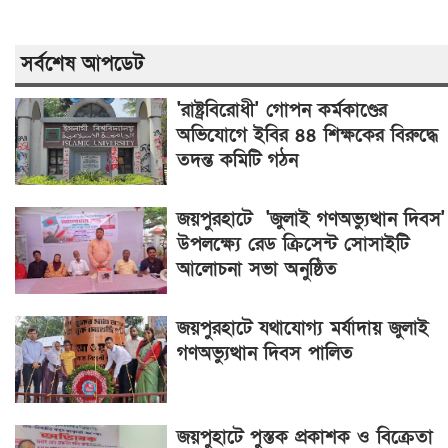
সর্বশেষ আপডেট
'রাষ্ট্রবিরোধী' গোপন কর্মকাণ্ডের
অভিযোগে ইবির ৪৪ শিক্ষকের বিরুদ্ধে
তদন্ত কমিটি গঠন
জয়পুরহাটে 'জুলাই গণঅভ্যুত্থান দিবস'
উপলক্ষ্যে রেড ক্রিসেন্ট সোসাইটি
আলোচনা সভা অনুষ্ঠিত
জয়পুরহাটে যথাযোগ্য মর্যাদায় জুলাই
গণঅভ্যুত্থান দিবস পালিত
জয়পুহাটে পুস্তক প্রকাশক ও বিক্রেতা