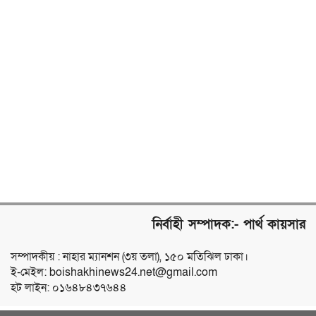
নির্বাহী সম্পাদক:- পার্থ কায়সার
সম্পাদকীয় : নাহার ম্যানশন (৩য় তলা), ১৫০ মতিঝিল ঢাকা।
ই-মেইল: boishakhinews24.net@gmail.com
হট লাইন: ০১৬৪৮৪৩৭৬৪৪