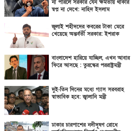
না পারলে সরকার যেন ক্ষমতায় থাকার
স্বপ্ন না দেখে: নাহিদ ইসলাম
জুলাই শহীদদের কবরের টাকা মেরে
খেয়েছে অন্তর্বর্তী সরকার: ইশরাক
বাংলাদেশ হারিয়ে যাচ্ছিল, এখন আবার
ফিরে আসছে : তুরস্কের পররাষ্ট্রমন্ত্রী
দুই-তিন দিনের মধ্যে গ্যাস সরবরাহ
স্বাভাবিক হবে: জ্বালানি মন্ত্রী
ঢাকার চারপাশের নদীদূষণ রোধে