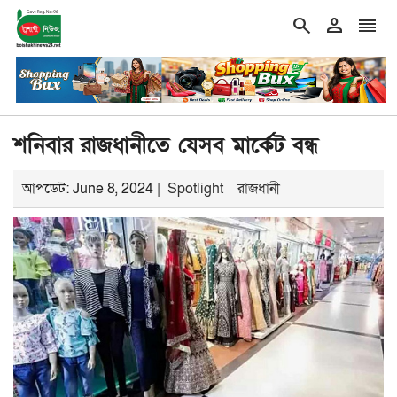
search
person
reorder
double_arrow
ত অবস্থায় নিজের চল্লিশা ২ হাজার মানুষকে খাওয়ালেন বৃদ্ধ
শিরোনাম
গ্
শনিবার রাজধানীতে যেসব মার্কেট বন্ধ
আপডেট: June 8, 2024 |
Spotlight
রাজধানী