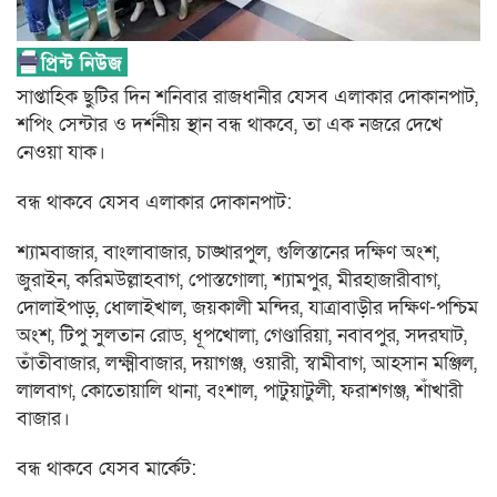
সাপ্তাহিক ছুটির দিন শনিবার রাজধানীর যেসব এলাকার দোকানপাট,
শপিং সেন্টার ও দর্শনীয় স্থান বন্ধ থাকবে, তা এক নজরে দেখে
নেওয়া যাক।
বন্ধ থাকবে যেসব এলাকার দোকানপাট:
শ্যামবাজার, বাংলাবাজার, চাঙ্খারপুল, গুলিস্তানের দক্ষিণ অংশ,
জুরাইন, করিমউল্লাহবাগ, পোস্তগোলা, শ্যামপুর, মীরহাজারীবাগ,
দোলাইপাড়, ধোলাইখাল, জয়কালী মন্দির, যাত্রাবাড়ীর দক্ষিণ-পশ্চিম
অংশ, টিপু সুলতান রোড, ধূপখোলা, গেণ্ডারিয়া, নবাবপুর, সদরঘাট,
তাঁতীবাজার, লক্ষ্মীবাজার, দয়াগঞ্জ, ওয়ারী, স্বামীবাগ, আহসান মঞ্জিল,
লালবাগ, কোতোয়ালি থানা, বংশাল, পাটুয়াটুলী, ফরাশগঞ্জ, শাঁখারী
বাজার।
বন্ধ থাকবে যেসব মার্কেট: