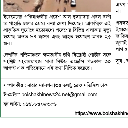
এখন প
না।
ইয়েমেনের পশ্চিমাঞ্চলীয় প্রদেশ আল হুদায়দায় প্রবল বর্ষণ
প্রসঙ
ও পাহাড়ি ঢলের জেরে বন্যা দেখা দিয়েছে। আকস্মিক এই
ইয়েমে
প্রাকৃতিক দুর্যোগে ইতোমধ্যে প্রদেশের বিভিন্ন এলাকায় মৃত্যু
জাতিস
হয়েছে অন্তত ৮৪ জনের এবং আহত হয়েছেন আরও ২৫
জুলাই 
জন।
লাখ ৫
দেশটির পশ্চিমাঞ্চলে ক্ষমতাসীন হুথি বিদ্রোহী গোষ্ঠীর সঙ্গে
সূত্র 
সংশ্লিষ্ট সংবাদমাধ্যম সাবা নিউজ এজেন্সি গতকাল ৩০
আগস্ট এক প্রতিবেদনে এই তথ্য নিশ্চিত করেছে।
সম্পাদকীয় : নাহার ম্যানশন (৩য় তলা), ১৫০ মতিঝিল ঢাকা।
ই-মেইল: boishakhinews24.net@gmail.com
হট লাইন: ০১৬৮৮৫০৫৩৫৬
https://www.boishakhin