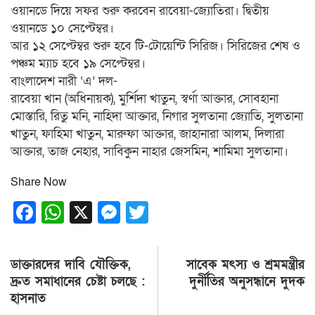
ওয়ানডে দিয়ে সফর শুরু করবেন রাবেয়া-জ্যোতিরা। দ্বিতীয়
ওয়ানডে ১০ সেপ্টেম্বর।
আর ১২ সেপ্টেম্বর শুরু হবে টি-টোয়েন্টি সিরিজ। সিরিজের শেষ ও
পঞ্চম ম্যাচ হবে ১৯ সেপ্টেম্বর।
বাংলাদেশ নারী ‘এ’ দল-
রাবেয়া খান (অধিনায়ক), মুর্শিদা খাতুন, স্বর্ণা আক্তার, সোবহানা
মোস্তারি, রিতু মনি, নাহিদা আক্তার, নিগার সুলতানা জ্যোতি, সুলতানা
খাতুন, ফাহিমা খাতুন, মারুফা আক্তার, জাহানারা আলম, দিলারা
আক্তার, তাজ নেহার, সাবিকুন নাহার জেসমিন, শামিমা সুলতানা।
Share Now
Facebook
WhatsApp
X
Messenger
Twitter
Post
ডাক্তারদের দাবি যৌক্তিক,
সাবেক মৎস্য ও শ্রমমন্ত্রীর
navigation
দ্রুত সমাধানের চেষ্টা চলছে :
দুর্নীতির অনুসন্ধানে দুদক
হাসনাত