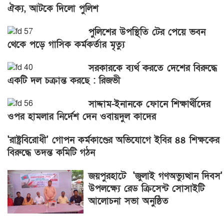
ঐক্য, আটকে দিলো পুলিশ
পুলিশের উপস্থিতি টের পেয়ে ভবন
থেকে পড়ে গাসিক কর্মকর্তার মৃত্যু
সরকারকে ব্যর্থ করতে দেশের বিরুদ্ধে
একটি দল চক্রান্ত করছে : রিজভী
সাদ্দাম-ইনানকে ফোনে শিক্ষার্থীদের
ওপর হামলার নির্দেশ দেন ওবায়দুল কাদের
'রাষ্ট্রবিরোধী' গোপন কর্মকাণ্ডের অভিযোগে ইবির ৪৪ শিক্ষকের
বিরুদ্ধে তদন্ত কমিটি গঠন
জয়পুরহাটে 'জুলাই গণঅভ্যুত্থান দিবস'
উপলক্ষ্যে রেড ক্রিসেন্ট সোসাইটি
আলোচনা সভা অনুষ্ঠিত