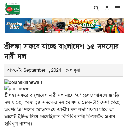
search
person
reorder
double_arrow
শিরোনাম
আগামী ১০ বছরের মধ্যে সরকার গঠন করতে চায় এনস
শ্রীলঙ্কা সফরে যাচ্ছে বাংলাদেশ ১৫ সদস্যের
নারী দল
আপডেট: September 1, 2024 |
খেলাধুলা
শ্রীলঙ্কা সফরে বাংলাদেশ নারী দল নামে ‘এ’ হলেও আসলে জাতীয়
দল যাচ্ছে। আজ ১৫ সদস্যের দল ঘোষণায় তেমনটাই দেখা গেছে।
অবশ্য ‘এ’ দলের মোড়কে যে জাতীয় দল লঙ্কা সফরে যাবে তা
আগেই ইঙ্গিত দিয়ে রেখেছিলেন বিসিবির নারী ক্রিকেটের প্রধান
হাবিবুল বাশার।