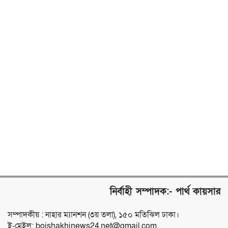
নির্বাহী সম্পাদক:- পার্থ কায়সার
সম্পাদকীয় : নাহার ম্যানশন (৩য় তলা), ১৫০ মতিঝিল ঢাকা।
ই-মেইল: boishakhinews24.net@gmail.com