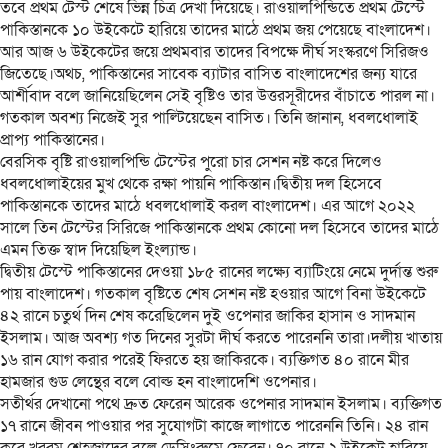
তবে প্রথম টেস্ট শেষে ভিন্ন চিত্র দেখা দিয়েছে। রাওয়ালপিন্ডিতে প্রথম টেস্টে
পাকিস্তানকে ১০ উইকেটে হারিয়ে তাদের মাঠে প্রথম জয় পেয়েছে বাংলাদেশ।
আর আজ ৬ উইকেটের জয়ে প্রথমবার তাদের বিপক্ষে দীর্ঘ সংস্করণে সিরিজও
জিতেছে।অথচ, পাকিস্তানের সাবেক ব্যাটার বাসিত বাংলাদেশের জন্য যারে
আর্শীবাদ বলে জানিয়েছিলেন সেই বৃষ্টিও তার উত্তরসূরীদের বাঁচাতে পারল না।
গতকাল অবশ্য নিজেই সুর পাল্টিয়েছেন বাসিত। তিনি জানান, ধবলধোলাই
প্রাপ্য পাকিস্তানের।
বেরসিক বৃষ্টি রাওয়ালপিন্ডি টেস্টের পুরো চার সেশন নষ্ট করে দিলেও
ধবলধোলাইয়ের মুখ থেকে রক্ষা পায়নি পাকিস্তান।দ্বিতীয় দল হিসেবে
পাকিস্তানকে তাদের মাঠে ধবলধোলাই করল বাংলাদেশ। এর আগে ২০২২
সালে তিন টেস্টের সিরিজে পাকিস্তানকে প্রথম কোনো দল হিসেবে তাদের মাঠে
এমন তিক্ত স্বাদ দিয়েছিল ইংল্যান্ড।
দ্বিতীয় টেস্টে পাকিস্তানের দেওয়া ১৮৫ রানের লক্ষ্যে ব্যাটিংয়ে নেমে দুর্দান্ত শুরু
পায় বাংলাদেশ। গতকাল বৃষ্টিতে শেষ সেশন নষ্ট হওয়ার আগে বিনা উইকেটে
৪২ রানে চতুর্থ দিন শেষ করেছিলেন দুই ওপেনার জাকির হাসান ও সাদমান
ইসলাম। আজ অবশ্য গত দিনের সুরটা দীর্ঘ করতে পারেননি তারা।দলীয় খাতায়
১৬ রান যোগ করার পরেই ফিরতে হয় জাকিরকে। ব্যক্তিগত ৪০ রানে মীর
হামজার গুড লেন্থের বলে বোল্ড হন বাংলাদেশি ওপেনার।
সতীর্থর দেখানো পথে দ্রুত ফেরেন আরেক ওপেনার সাদমান ইসলাম। ব্যক্তিগত
১৭ রানে জীবন পাওয়ার পর সুযোগটা কাজে লাগাতে পারেননি তিনি। ২৪ রান