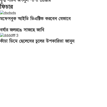
যুগ্ম সচিব জগলুল পাশা গ্রেপ্তার
ফিচার
মফেসবুক আইডি ডিএক্টিভ করবেন যেভাবে
বর্ষার জলরঙে সাজছে জাবি
কাঁচা ডিমে ছেলেদের চুলের উপকারিতা জানুন