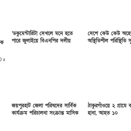
‘ডকুমেন্টারিটা দেখলে মনে হতে
দেশে কেউ কেউ অহেতু
পারে জুলাইয়ে বিএনপির দলীয়
অস্থিতিশীল পরিস্থিতি সৃষ
েক
অভ্যুত্থান হয়েছে’
করছে : প্রধানমন্ত্রী
জয়পুরহাট জেলা পরিষদের সার্বিক
ঠাকুরগাঁওয়ে ২ গ্রামে বন
কার্যক্রম পরিচালনা সংক্রান্ত মাসিক
হানা, আহত ১০
সভা অনুষ্ঠিত