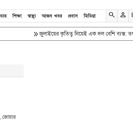
search
person
re
িচার
শিক্ষা
স্বাস্থ্য
আজব খবর
প্রবাস
মিডিয়া
double_arrow
জুলাইয়ের কৃতিত্ব নিয়েই এক দল বেশি ব্যস্ত: তথ্যমন্ত্
ান, জোয়ার