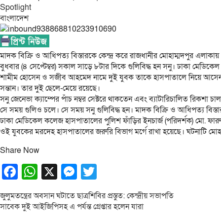
Spotlight
বাংলাদেশ
মাদক বিক্রি ও আধিপত্য বিস্তারকে কেন্দ্র করে রাজধানীর মোহাম্মদপুর এলাকায় 
বুধবার (৪ সেপ্টেম্বর) সকাল সাড়ে ৮টার দিকে গুলিবিদ্ধ হন সনু। ঢাকা মে
শামীম হোসেন ও সজীব আহমেদ নামে দুই যুবক তাকে হাসপাতালে নিয়ে আসেন। ত
সন্তান। তার দুই ছেলে-মেয়ে রয়েছে।
সনু জেনেভা ক্যাম্পের পাঁচ নম্বর সেক্টরে থাকতেন এবং ব্যাটারিচালিত রিকশা চা
সে সময় গুলিও চলে। সে সময় সনু গুলিবিদ্ধ হন। মাদক বিক্রি ও আধিপত্য বিস্তা
ঢাকা মেডিকেল কলেজ হাসপাতালের পুলিশ ফাঁড়ির ইনচার্জ (পরিদর্শক) মো. ফার
ওই যুবকের মরদেহ হাসপাতালের জরুরি বিভাগ মর্গে রাখা হয়েছে। ঘটনাটি মোহা
Share Now
Facebook
WhatsApp
X
Messenger
Twitter
Post
জুলুমতন্ত্রের অবসান ঘটাতে ছাত্রশিবির প্রস্তুত: কেন্দ্রীয় সভাপতি
সাবেক দুই আইজিপিসহ এ পর্যন্ত গ্রেপ্তার হলেন যারা
navigation