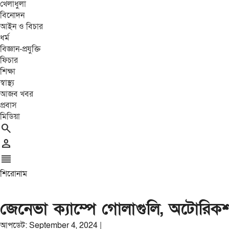
খেলাধুলা
বিনোদন
আইন ও বিচার
ধর্ম
বিজ্ঞান-প্রযুক্তি
ফিচার
শিক্ষা
স্বাস্থ্য
আজব খবর
প্রবাস
মিডিয়া
search
person
reorder
শিরোনাম
জেনেভা ক্যাম্পে গোলাগুলি, অটোরিকশা
আপডেট: September 4, 2024 |