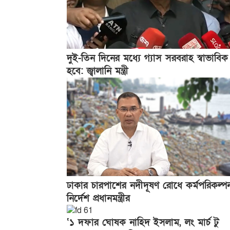
দুই-তিন দিনের মধ্যে গ্যাস সরবরাহ স্বাভাবিক
হবে: জ্বালানি মন্ত্রী
ঢাকার চারপাশের নদীদূষণ রোধে কর্মপরিকল্প
নির্দেশ প্রধানমন্ত্রীর
‘১ দফার ঘোষক নাহিদ ইসলাম, লং মার্চ টু