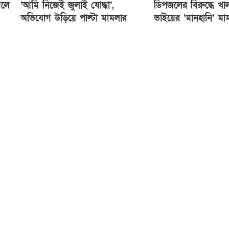
বলে
‘আমি নিজেই জুলাই যোদ্ধা’,
ডিপজলের বিরুদ্ধে খা
অভিযোগ উড়িয়ে পাল্টা মামলার
ভাইয়ের ‘মানহানি’ মা
হুমকি হিরো আলমের