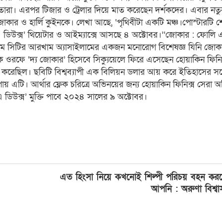
াতারা। এরপর টিজার ও ট্রেলার দিয়ে মাত করেছেন দর্শকদের। এবার ন
কার ও হার্লি কুইনকে। লেখা আছে, ‘পৃথিবীটা একটি মঞ্চ।পোস্টারটি 
ডিউক্স’ থিয়েটার ও আইম্যাক্সে আসছে ৪ অক্টোবর।’‘জোকার : ফোলি এ
ল গোথাম সিটির আরখাম অ্যাসাইলামের একজন মনোরোগ বিশেষজ্ঞ যিনি জোকা
েক ওরফে ‘দ্য জোকার’ হিসেবে সিক্যুয়েলে ফিরে এসেছেন হোয়াকিন ফিন
টি করেছিল। ছবিটি বিশ্বব্যাপী এক বিলিয়ন ডলার আয় করে ইতিহাসের সর্ব
 এটি। আর্থার ফ্লেক চরিত্রে অভিনয়ের জন্য হোয়াকিন ফিনিক্স সেরা 
িউক্স’ মুক্তি পাবে ২০২৪ সালের ৯ অক্টোবর।
এত হিংসা নিয়ে কখনোই শিল্পী পরিচয় বহন করত
আপনি : অরুণা বিশ্ব