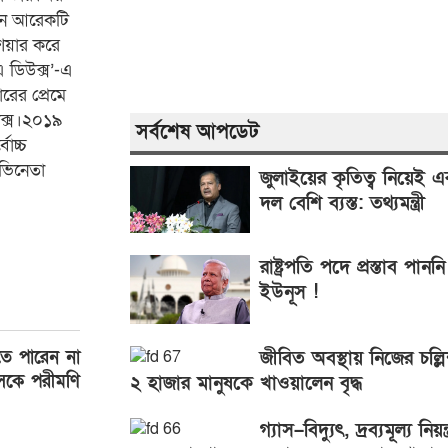
তুন আরেকটি
শেয়ার করে
 ডিউক্স’-এ
রের প্রেমে
িক্স।২০১৯
সর্বশেষ আপডেট
োচ্চ
অভিনেতা
জুলাইয়ের কৃতিত্ব নিয়েই 
দল বেশি ব্যস্ত: তথ্যমন্ত্রী
রাষ্ট্রপতি পদে প্রস্তাব পানন
ইউনূস !
জীবিত অবস্থায় নিজের চল্লি
ে পারেন না
াসকে পরীমণি
২ হাজার মানুষকে খাওয়ালেন বৃদ্ধ
গ্যাস–বিদ্যুৎ, দ্রব্যমূল্য নিয়ন্ত