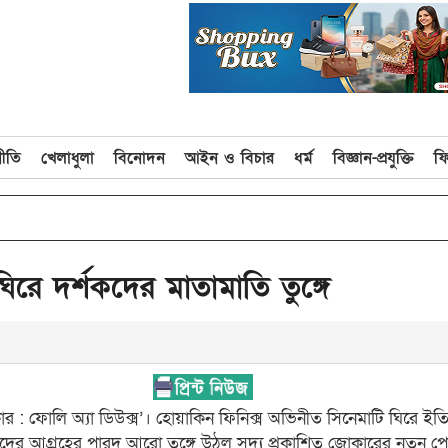
নীতি
খেলাধুলা
বিনোদন
আইন ও বিচার
ধর্ম
বিজ্ঞান-প্রযুক্তি
ফ
রে দর্শকদের মাতামাতি তুঙ্গে
র : ফোলি অ্যা ডিউক্স’। হোয়াকিন ফিনিক্স অভিনীত সিনেমাটি ঘিরে ইতিম
ীদের আগ্রহের পারদ আরো তুঙ্গে উঠল সদ্য প্রকাশিত জোকারের নতুন প