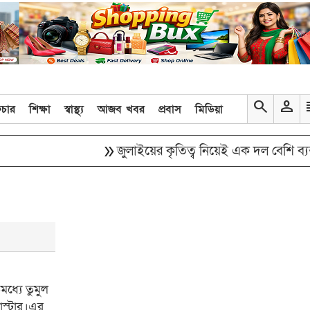
search
person
re
িচার
শিক্ষা
স্বাস্থ্য
আজব খবর
প্রবাস
মিডিয়া
double_arrow
জুলাইয়ের কৃতিত্ব নিয়েই এক দল বেশি ব্যস্ত: তথ্য
ধ্যে তুমুল
োস্টার।এর