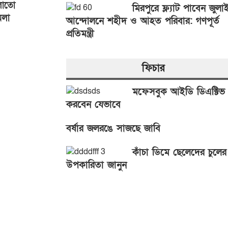
লাতো
মিরপুরে ফ্ল্যাট পাবেন জুলা
মলা
আন্দোলনে শহীদ ও আহত পরিবার: গণপূর্ত
প্রতিমন্ত্রী
ফিচার
মফেসবুক আইডি ডিএক্টিভ
করবেন যেভাবে
বর্ষার জলরঙে সাজছে জাবি
কাঁচা ডিমে ছেলেদের চুলের
উপকারিতা জানুন