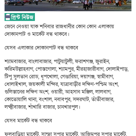
জেনে নেওয়া যাক শনিবার রাজধানীর কোন কোন এলাকায়
দোকানপাট ও মার্কেট বন্ধ থাকবে।
যেসব এলাকার দোকানপাট বন্ধ থাকবে
শ্যামবাজার, বাংলাবাজার, পাটুয়াটুলী, ফরাশগঞ্জ, জুরাইন,
করিমউল্লাহবাগ, পোস্তগোলা, শ্যামপুর, মীরহাজারীবাগ, দোলাইপাড়,
টিপু সুলতান রোড, ধূপখোলা, গেণ্ডারিয়া, দয়াগঞ্জ, স্বামীবাগ,
ধোলাইখাল, জয়কালী মন্দির, যাত্রাবাড়ীর দক্ষিণ-পশ্চিম অংশ,
গুলিস্তানের দক্ষিণ অংশ, ওয়ারী, আহসান মঞ্জিল, লালবাগ,
কোতোয়ালি থানা, বংশাল, নবাবপুর, সদরঘাট, তাঁতীবাজার,
লক্ষ্মীবাজার, শাঁখারি বাজার, চানখারপুল।
যেসব মার্কেট বন্ধ থাকবে
ফুলবাড়িয়া মার্কেট, সান্দ্রা সুপার মার্কেট, আজিমপুর সুপার মার্কেট,