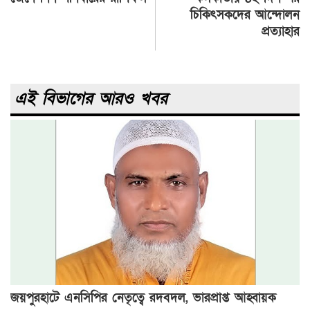
navigation
চিকিৎসকদের আন্দোলন
প্রত্যাহার
এই বিভাগের আরও খবর
জয়পুরহাটে এনসিপির নেতৃত্বে রদবদল, ভারপ্রাপ্ত আহ্বায়ক