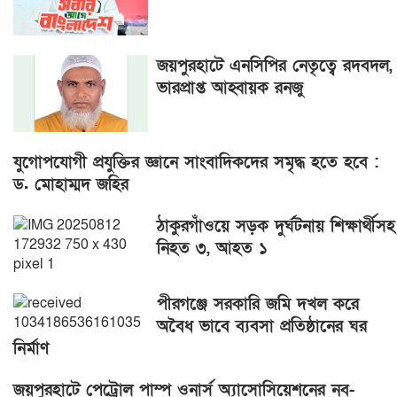
জয়পুরহাটে এনসিপির নেতৃত্বে রদবদল,
ভারপ্রাপ্ত আহ্বায়ক রনজু
যুগোপযোগী প্রযুক্তির জ্ঞানে সাংবাদিকদের সমৃদ্ধ হতে হবে :
ড. মোহাম্মদ জহির
ঠাকুরগাঁওয়ে সড়ক দুর্ঘটনায় শিক্ষার্থীসহ
নিহত ৩, আহত ১
পীরগঞ্জে সরকারি জমি দখল করে
অবৈধ ভাবে ব্যবসা প্রতিষ্ঠানের ঘর
নির্মাণ
জয়পুরহাটে পেট্রোল পাম্প ওনার্স অ্যাসোসিয়েশনের নব-