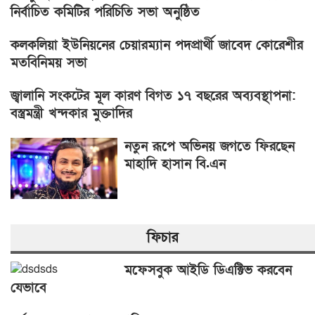
নির্বাচিত কমিটির পরিচিতি সভা অনুষ্ঠিত
কলকলিয়া ইউনিয়নের চেয়ারম্যান পদপ্রার্থী জাবেদ কোরেশীর
মতবিনিময় সভা
জ্বালানি সংকটের মূল কারণ বিগত ১৭ বছরের অব্যবস্থাপনা:
বস্ত্রমন্ত্রী খন্দকার মুক্তাদির
নতুন রূপে অভিনয় জগতে ফিরছেন
মাহাদি হাসান বি.এন
ফিচার
মফেসবুক আইডি ডিএক্টিভ করবেন
যেভাবে