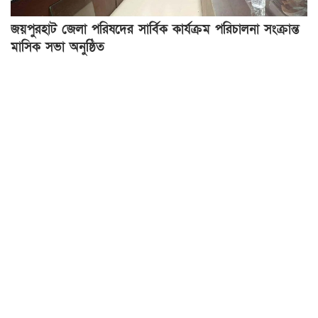
জয়পুরহাট জেলা পরিষদের সার্বিক কার্যক্রম পরিচালনা সংক্রান্ত
মাসিক সভা অনুষ্ঠিত