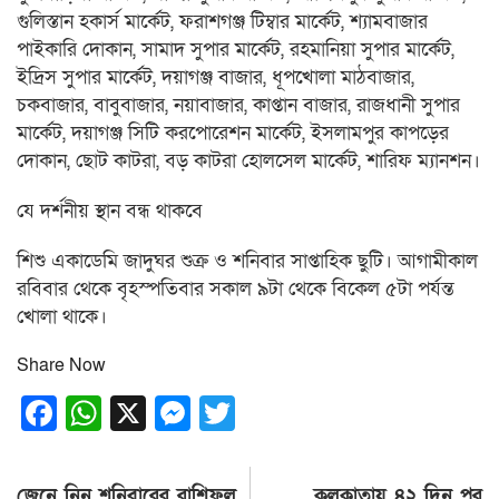
গুলিস্তান হকার্স মার্কেট, ফরাশগঞ্জ টিম্বার মার্কেট, শ্যামবাজার
পাইকারি দোকান, সামাদ সুপার মার্কেট, রহমানিয়া সুপার মার্কেট,
ইদ্রিস সুপার মার্কেট, দয়াগঞ্জ বাজার, ধূপখোলা মাঠবাজার,
চকবাজার, বাবুবাজার, নয়াবাজার, কাপ্তান বাজার, রাজধানী সুপার
মার্কেট, দয়াগঞ্জ সিটি করপোরেশন মার্কেট, ইসলামপুর কাপড়ের
দোকান, ছোট কাটরা, বড় কাটরা হোলসেল মার্কেট, শারিফ ম্যানশন।
যে দর্শনীয় স্থান বন্ধ থাকবে
শিশু একাডেমি জাদুঘর শুক্র ও শনিবার সাপ্তাহিক ছুটি। আগামীকাল
রবিবার থেকে বৃহস্পতিবার সকাল ৯টা থেকে বিকেল ৫টা পর্যন্ত
খোলা থাকে।
Share Now
Facebook
WhatsApp
X
Messenger
Twitter
Post
জেনে নিন শনিবারের রাশিফল
কলকাতায় ৪২ দিন পর