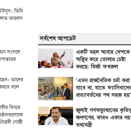
দ ইউনূস। তিনি
দাত্ত আহ্বান
সর্বশেষ আপডেট
একটি মহল আবার দেশকে
মহান সংসদে
অস্থির করে তোলার চেষ্টা
পান্তরের
করছে: মির্জা ফখরুল
য়েছেন। তাদের
‘এমন রাজনৈতিক চর্চা করা
ত করবে বলে
যাবে না, যাতে ফ্যাসিবাদে
প্রত্যাবর্তনের পথ সহজ হয়’
ভীর বিস্ময়
জুলাই গণঅভ্যুত্থানের কৃতিত্
তিষ্ঠানগুলোকে
জনগণের, কারও একার নয়
্বেষী গোষ্ঠী
তথ্যমন্ত্রী