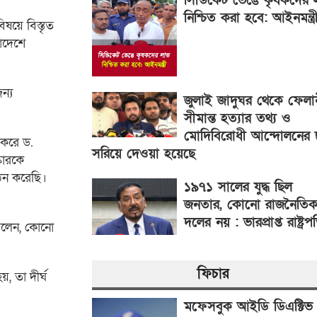
সিন্ডিকেট ভেঙে কৃষকদের 
নিশ্চিত করা হবে: আইনমন্ত্র
য়ে বিস্তৃত
লাদেশে
ন্য
জুলাই জাদুঘর থেকে ফেলান
সীমান্ত হত্যার তথ্য ও
মোদিবিরোধী আন্দোলনের 
 করে ড.
সরিয়ে দেওয়া হয়েছে
কারকে
 গঠন করেছি।
১৯৭১ সালের যুদ্ধ ছিল
জনতার, কোনো রাজনৈতি
দলের নয় : ভারপ্রাপ্ত রাষ্ট্রপ
া বলেন, কোনো
ফিচার
, তা দীর্ঘ
মফেসবুক আইডি ডিএক্টিভ