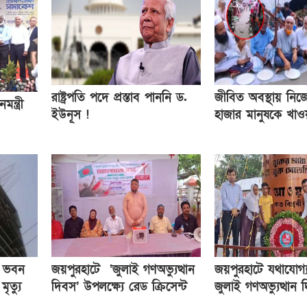
রাষ্ট্রপতি পদে প্রস্তাব পাননি ড.
জীবিত অবস্থায় নিজে
মন্ত্রী
ইউনূস !
হাজার মানুষকে খাওয়
ে ভবন
জয়পুরহাটে ‘জুলাই গণঅভ্যুত্থান
জয়পুরহাটে যথাযোগ্য
ৃত্যু
দিবস’ উপলক্ষ্যে রেড ক্রিসেন্ট
জুলাই গণঅভ্যুত্থান
সোসাইটি আলোচনা সভা অনুষ্ঠিত