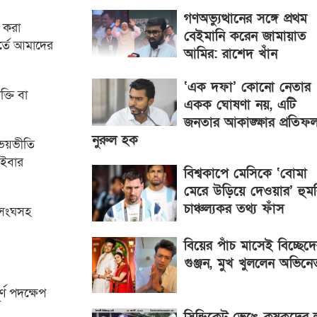
গণঅভ্যুত্থানের সঙ্গে প্রথম
ন করা
বেইমানি করেন জামায়াত
র্তে আমাদের
আমির: রাশেদ খাঁন
‘এক দফা’ কোনো নেতার
্তি বা
একক ঘোষণা নয়, এটি
জনতার আকাঙ্ক্ষার প্রতিফ
নুরুল হক
 ভয়ভীতি
াইবার
বিশ্বকাপে মেসিকে ‘বোমা
মেরে উড়িয়ে দেওয়ার’ হুমক
চাঞ্চল্যকর তথ্য ফাঁস
তিসংঘসহ
বিয়ের পাঁচ মাসেই বিচ্ছেদ
গুঞ্জন, মুখ খুললেন অভিনে
্ণ পদক্ষেপ