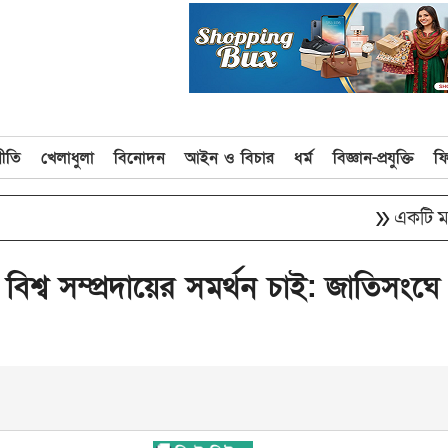
নীতি
খেলাধুলা
বিনোদন
আইন ও বিচার
ধর্ম
বিজ্ঞান-প্রযুক্তি
ফ
double_arrow
একটি মহল আবার 
ে বিশ্ব সম্প্রদায়ের সমর্থন চাই: জাতিসংঘে