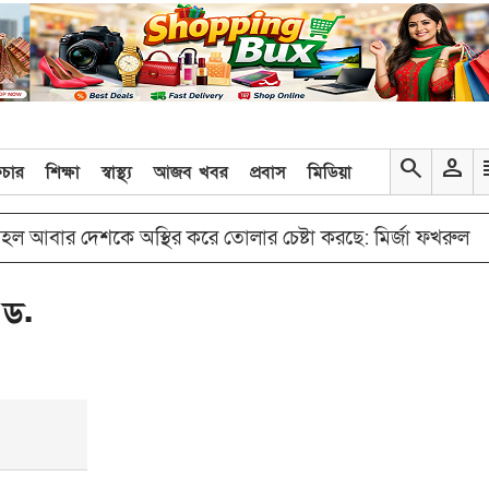
search
person
re
িচার
শিক্ষা
স্বাস্থ্য
আজব খবর
প্রবাস
মিডিয়া
double_arrow
দেশকে অস্থির করে তোলার চেষ্টা করছে: মির্জা ফখরুল
‘এমন
 ড.