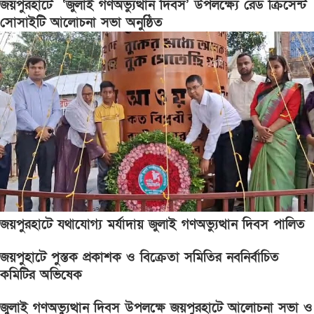
জয়পুরহাটে ‘জুলাই গণঅভ্যুত্থান দিবস’ উপলক্ষ্যে রেড ক্রিসেন্ট
সোসাইটি আলোচনা সভা অনুষ্ঠিত
জয়পুরহাটে যথাযোগ্য মর্যাদায় জুলাই গণঅভ্যুত্থান দিবস পালিত
জয়পুহাটে পুস্তক প্রকাশক ও বিক্রেতা সমিতির নবনির্বাচিত
কমিটির অভিষেক
জুলাই গণঅভ্যুত্থান দিবস উপলক্ষে জয়পুরহাটে আলোচনা সভা ও