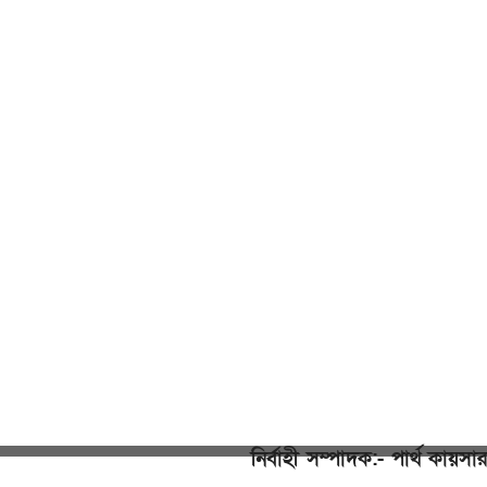
নির্বাহী সম্পাদক:- পার্থ কায়সার