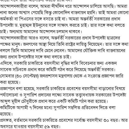
কারো সঙ্গে তারা আলোচনা করতে রাজি নন।
আন্দোলনকারীরা বলেন, আমরা দীর্ঘদিন ধরে আন্দোলন চালিয়ে আসছি। আমরা
নানা জনের আশ্বাস পেয়েছি কিন্তু কোনোদিন বাস্তবায়ন হয়নি। তাই আমরা কোনো
কর্মকর্তা বা পিএসের সঙ্গে বসতে চাই না। আমরা অন্তর্বর্তী সরকারের প্রধান
উপদেষ্টা ড. মুহাম্মদ ইউনূসের সঙ্গে সাক্ষাৎ করতে চাই। তার সঙ্গে কথা বলতে
চাই। অন্যথায় আমাদের আন্দোলন চলমান থাকবে।
আন্দোলনকারীরা আরও বলেন, অন্তর্বর্তী সরকারের প্রধান উপদেষ্টা ছাত্রদের
পক্ষের মানুষ। জনগণের আস্থা নিয়ে তিনি রাষ্ট্রের দায়িত্ব নিয়েছেন। তার সঙ্গে কথা
বললে তিনি আমাদের দাবি মেনে নেবেন। আমাদের যৌক্তিক দাবি বাস্তবায়নের
জন্য প্রধান উপদেষ্টার সঙ্গে কথা বলতে চাই।
এদিকে, সরকারি চাকরিতে বয়সসীমা বৃদ্ধির দাবি বিবেচনার জন্য একজন
সাবেক সচিবকে প্রধান করে কমিটি গঠন করে দিয়েছে অন্তর্বর্তী সরকার।
সোমবার (৩০ সেপ্টেম্বর) জনপ্রশাসন মন্ত্রণালয় থেকে এ সংক্রান্ত প্রজ্ঞাপন জারি
করা হয়েছে।
প্রজ্ঞাপনে বলা হয়েছে, সরকারি চাকরিতে প্রবেশের বয়সসীমা বাড়ানোর বিষয়ে
পর্যালোচনা ও সুপারিশ প্রদানের লক্ষ্যে সাবেক তত্ত্বাবধায়ক সরকারের উপদেষ্টা
আব্দুল মূয়ীদ চৌধুরীকে প্রধান করে একটি কমিটি গঠন করা হয়েছে।
কমিটিকে আগামী ৭ দিনের মধ্যে সুপারিশ সম্বলিত প্রতিবেদন দিতে বলা
হয়েছে।
প্রসঙ্গত, বর্তমানে সরকারি চাকরিতে প্রবেশের সর্বোচ্চ বয়সসীমা ৩০ বছর। আর
অবসরে যাওয়ার বয়সসীমা ৫৯ বছর।