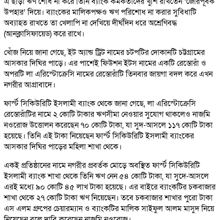
এ ছাড়া ঋণ শোধ না করে তিনি ব্যাংক কর্মকর্তাদের খুশি রাখতেন ‘জোরপূর্বক
উপহার’ দিয়ে। ব্যাংকের মালিকপক্ষও ঋণ পরিশোধ না করার সুবিধাটি
অব্যাহত রাখতে তা খেলাপি না দেখিয়ে দীর্ঘদিন ধরে অশ্রেণিবদ্ধ
(আনক্লাসিফায়েড) করে রাখে।
খোঁজ নিয়ে জানা গেছে, ইট অ্যান্ড ট্রিট নামের চটপটির দোকানটি চট্টগ্রামের
আসকার দিঘির পাড়ে। এর পাশেই ফিউশন ইটস নামের একটি রেস্তোরাঁ ও
অপরটি লা এরিস্টোক্রেসি নামের রেস্তোরাঁটি তিনবার জায়গা বদল করে এখন
নগরীর আগ্রাবাদে।
ফার্স্ট সিকিউরিটি ইসলামী ব্যাংক থেকে জানা গেছে, লা এরিস্টোক্রেসি
রেস্তোরাঁটির নামে ২ কোটি টাকার ঋণসীমা নেওয়ার সুযোগ থাকলেও নাজমি
নওরোজ উত্তোলন করেছেন ৭০ কোটি টাকা, যা সুদ-আসলে ১১৭ কোটি টাকা
হয়েছে। তিনি এই টাকা নিয়েছেন ফার্স্ট সিকিউরিটি ইসলামী ব্যাংকের
আসকার দিঘির পাড়ের মহিলা শাখা থেকে।
একই প্রতিষ্ঠানের নামে নগরীর প্রবর্তক মোড়ে অবস্থিত ফার্স্ট সিকিউরিটি
ইসলামী ব্যাংক শাখা থেকে তিনি ঋণ নেন ৫৪ কোটি টাকা, যা সুদে-আসলে
এরই মধ্যে ৯০ কোটি ৪৫ লাখ টাকা হয়েছে। এর বাইরে ব্যাংকটির চকবাজার
শাখা থেকে ২৭ কোটি টাকা ঋণ নিয়েছেন। তবে চকবাজার শাখার পুরো টাকা
এস এলম গ্রুপের চেয়ারম্যান ও ব্যাংকটির মালিক সাইফুল আলম মাসুদ নিয়ে
নিয়েছেন বলে দাবি করেছেন নাজমি নওরোজ।