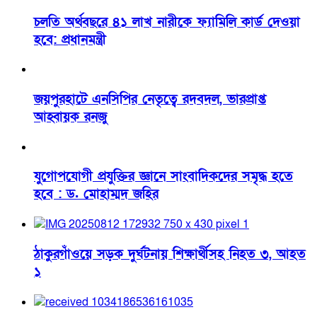
চলতি অর্থবছরে ৪১ লাখ নারীকে ফ্যামিলি কার্ড দেওয়া
হবে: প্রধানমন্ত্রী
জয়পুরহাটে এনসিপির নেতৃত্বে রদবদল, ভারপ্রাপ্ত
আহ্বায়ক রনজু
যুগোপযোগী প্রযুক্তির জ্ঞানে সাংবাদিকদের সমৃদ্ধ হতে
হবে : ড. মোহাম্মদ জহির
ঠাকুরগাঁওয়ে সড়ক দুর্ঘটনায় শিক্ষার্থীসহ নিহত ৩, আহত
১