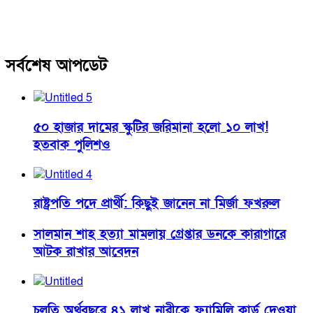
সর্বশেষ আপডেট
৫০ হাজার দামের স্কুটির জরিমানা হলো ১০ লাখ!
হতবাক পুলিশও
রাষ্ট্রপতি পদে প্রার্থী: কিছুই জানেন না মির্জা ফখরুল
সালমান শাহ হত্যা মামলায় গ্রেপ্তার ডনকে কারাগারে
আটক রাখার আবেদন
চলতি অর্থবছরে ৪১ লাখ নারীকে ফ্যামিলি কার্ড দেওয়া