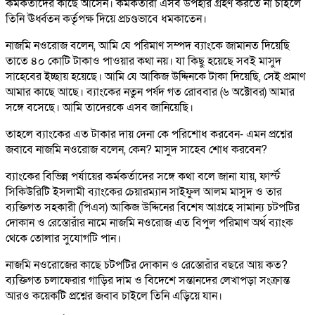
কর্মকর্তাদের কাছে আসেন। কর্মকর্তারা এসব উপহার গ্রহণ করতে না চাইলে
তিনি ঊর্ধ্বতন কর্তৃপক্ষ দিয়ে প্রচণ্ডভাবে ধমকাতেন।
নাজমি নওরোজ বলেন, আমি যে পরিমাণ সম্পদ ব্যাংকে জামানত দিয়েছি
তাতে ৪০ কোটি টাকাও পাওয়ার কথা নয়। যা কিছু হয়েছে সবই মাসুদ
সাহেবের ইচ্ছায় হয়েছে। আমি যে আকিজ উদ্দিনকে টাকা দিয়েছি, সেই প্রমাণ
আমার কাছে আছে। ব্যাংকের নতুন পর্ষদ গত রোববার (৬ অক্টোবর) আমার
সঙ্গে বসেছে। আমি তাদেরকে এসব জানিয়েছি।
তাহলে ব্যাংকের এত টাকার দায় দেনা কে পরিশোধ করবেন- এমন প্রশ্নের
জবাবে নাজমি নওরোজ বলেন, কেন? মাসুদ সাহেব শোধ করবেন?
ব্যাংকের বিভিন্ন পর্যায়ের কর্মকর্তাদের সঙ্গে কথা বলে জানা যায়, ফার্স্ট
সিকিউরিটি ইসলামী ব্যাংকের চেয়ারম্যান সাইফুল আলম মাসুদ ও তার
ব্যক্তিগত সহকারী (পিএস) আকিজ উদ্দিনের বিশেষ আগ্রহে সামান্য চটপটির
দোকান ও রেস্তোরাঁর নামে নাজমি নওরোজ এত বিপুল পরিমাণ অর্থ ব্যাংক
থেকে তোলার সুযোগটি পান।
নাজমি নওরোজের কাছে চটপটির দোকান ও রেস্তোরাঁর বছরে আয় কত?
ব্যক্তিগত চলাফেরার গাড়ির দাম ও বিদেশে সন্তানদের লেখাপড়া সংক্রান্ত
আরও কয়েকটি প্রশ্নের জবাব চাইলে তিনি এড়িয়ে যান।