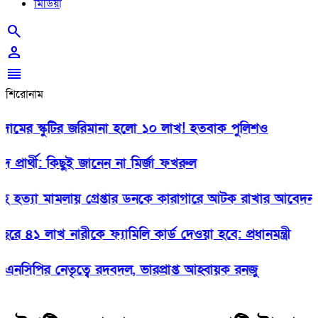
মিডিয়া
search
person
reorder
শিরোনাম
র স্কুটির জরিমানা হলো ১০ লাখ! হতবাক পুলিশও
্রার্থী: কিছুই জানেন না মির্জা ফখরুল
্যা মামলায় গ্রেপ্তার ডনকে কারাগারে আটক রাখার আবেদন
১ লাখ নারীকে ফ্যামিলি কার্ড দেওয়া হবে: প্রধানমন্ত্রী
পির নেতৃত্বে রদবদল, ভারপ্রাপ্ত আহ্বায়ক রনজু