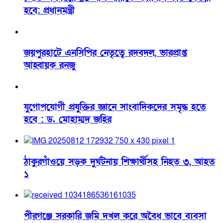
হবে: প্রধানমন্ত্রী
জয়পুরহাটে এনসিপির নেতৃত্বে রদবদল, ভারপ্রাপ্ত
আহ্বায়ক রনজু
যুগোপযোগী প্রযুক্তির জ্ঞানে সাংবাদিকদের সমৃদ্ধ হতে
হবে : ড. মোহাম্মদ জহির
ঠাকুরগাঁওয়ে সড়ক দুর্ঘটনায় শিক্ষার্থীসহ নিহত ৩, আহত
১
পীরগঞ্জে সরকারি জমি দখল করে অবৈধ ভাবে ব্যবসা