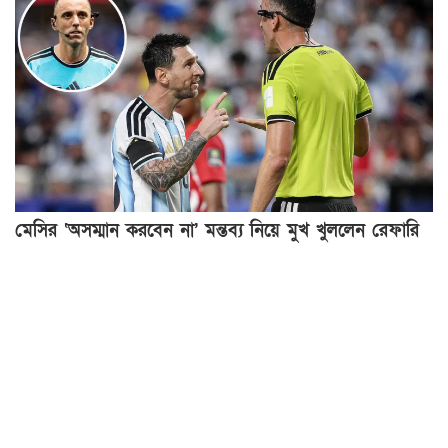
মেসির ‘অসম্মান করবেন না’ মন্তব্য নিয়ে মুখ খুললেন রেফারি