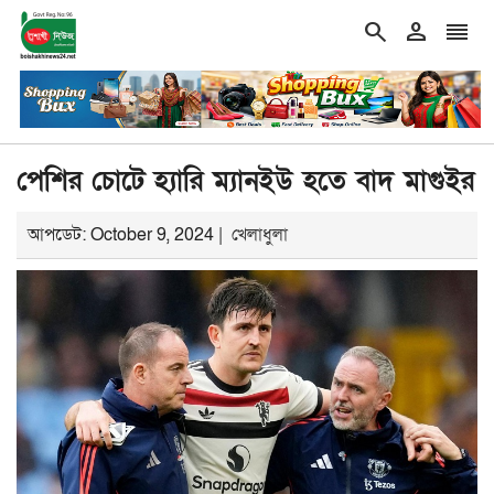
search
person
reorder
ouble_arrow
‘এমন রাজনৈতিক চর্চা করা যাবে না, যাতে ফ্যাসিবাদের প্রত্যা
শিরোনাম
পেশির চোটে হ্যারি ম্যানইউ হতে বাদ মাগুইর
আপডেট: October 9, 2024 |
খেলাধুলা