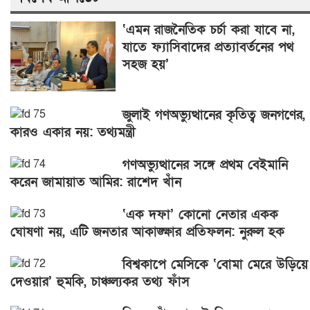
‘এমন রাজনৈতিক চর্চা করা যাবে না,
যাতে ফ্যাসিবাদের প্রত্যাবর্তনের পথ
সহজ হয়’
জুলাই গণঅভ্যুত্থানের কৃতিত্ব জনগণের,
কারও একার নয়: তথ্যমন্ত্রী
গণঅভ্যুত্থানের সঙ্গে প্রথম বেইমানি
করেন জামায়াত আমির: রাশেদ খাঁন
‘এক দফা’ কোনো নেতার একক
ঘোষণা নয়, এটি জনতার আকাঙ্ক্ষার প্রতিফলন: নুরুল হক
বিশ্বকাপে মেসিকে ‘বোমা মেরে উড়িয়ে
দেওয়ার’ হুমকি, চাঞ্চল্যকর তথ্য ফাঁস