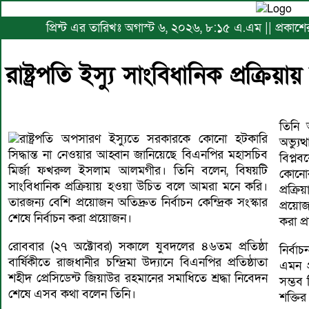
প্রিন্ট এর তারিখঃ অগাস্ট ৬, ২০২৬, ৮:১৫ এ.এম || প্রকা
রাষ্ট্রপতি ইস্যু সাংবিধানিক প্রক্রি
তিনি
রাষ্ট্রপতি অপসারণ ইস্যুতে সরকারকে কোনো হটকারি
অভ্যু
সিদ্ধান্ত না নেওয়ার আহ্বান জানিয়েছে বিএনপির মহাসচিব
বিপ্
মির্জা ফখরুল ইসলাম আলমগীর। তিনি বলেন, বিষয়টি
কোনোর
সাংবিধানিক প্রক্রিয়ায় হওয়া উচিত বলে আমরা মনে করি।
প্রক্
তারজন্য বেশি প্রয়োজন অতিদ্রুত নির্বাচন কেন্দ্রিক সংস্কার
প্রয়োজ
শেষে নির্বাচন করা প্রয়োজন।
করা প
রোববার (২৭ অক্টোবর) সকালে যুবদলের ৪৬তম প্রতিষ্ঠা
নির্বা
বার্ষিকীতে রাজধানীর চন্দ্রিমা উদ্যানে বিএনপির প্রতিষ্ঠাতা
এমন প
শহীদ প্রেসিডেন্ট জিয়াউর রহমানের সমাধিতে শ্রদ্ধা নিবেদন
সম্ভব
শেষে এসব কথা বলেন তিনি।
শক্তির