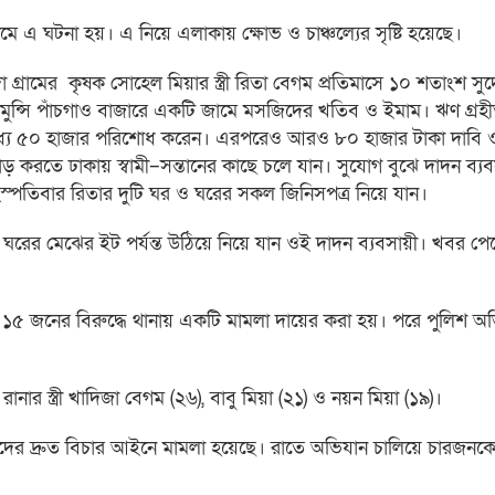
মে এ ঘটনা হয়। এ নিয়ে এলাকায় ক্ষোভ ও চাঞ্চল্যের সৃষ্টি হয়েছে।
দা গ্রামের কৃষক সোহেল মিয়ার স্ত্রী রিতা বেগম প্রতিমাসে ১০ শতাংশ স
ল্লাহ মুন্সি পাঁচগাও বাজারে একটি জামে মসজিদের খতিব ও ইমাম। ঋণ গ্রহ
্যে ৫০ হাজার পরিশোধ করেন। এরপরেও আরও ৮০ হাজার টাকা দাবি 
ড় করতে ঢাকায় স্বামী–সন্তানের কাছে চলে যান। সুযোগ বুঝে দাদন ব্য
বৃহস্পতিবার রিতার দুটি ঘর ও ঘরের সকল জিনিসপত্র নিয়ে যান।
ঘরের মেঝের ইট পর্যন্ত উঠিয়ে নিয়ে যান ওই দাদন ব্যবসায়ী। খবর পে
 ১৫ জনের বিরুদ্ধে থানায় একটি মামলা দায়ের করা হয়। পরে পুলিশ অ
 রানার স্ত্রী খাদিজা বেগম (২৬), বাবু মিয়া (২১) ও নয়ন মিয়া (১৯)।
ভিযুক্তদের দ্রুত বিচার আইনে মামলা হয়েছে। রাতে অভিযান চালিয়ে চারজ