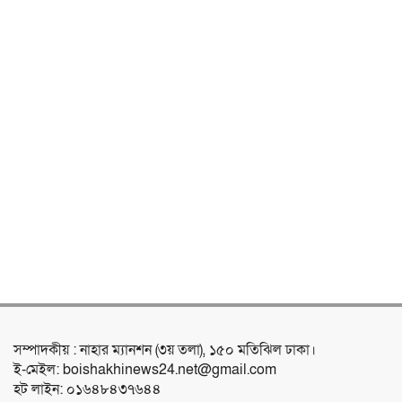
সম্পাদকীয় : নাহার ম্যানশন (৩য় তলা), ১৫০ মতিঝিল ঢাকা।
ই-মেইল: boishakhinews24.net@gmail.com
হট লাইন: ০১৬৪৮৪৩৭৬৪৪