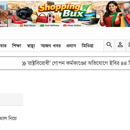
search
person
re
িচার
শিক্ষা
স্বাস্থ্য
আজব খবর
প্রবাস
মিডিয়া
double_arrow
'রাষ্ট্রবিরোধী' গোপন কর্মকাণ্ডের অভিযোগে ইবির ৪৪ শিক্ষ
মাল নিয়ে