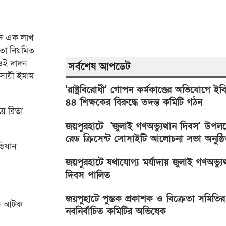
ুদে এক লাখ
ীতা নিয়মিত
ওই দাদন
সর্বশেষ আপডেট
বসায়ী ইমাম
'রাষ্ট্রবিরোধী' গোপন কর্মকাণ্ডের অভিযোগে ইব
৪৪ শিক্ষকের বিরুদ্ধে তদন্ত কমিটি গঠন
য়ে রিতা
জয়পুরহাটে 'জুলাই গণঅভ্যুত্থান দিবস' উপলক্ষ
রেড ক্রিসেন্ট সোসাইটি আলোচনা সভা অনুষ্ঠ
ভিযান
জয়পুরহাটে যথাযোগ্য মর্যাদায় জুলাই গণঅভ্যুত্
দিবস পালিত
জয়পুহাটে পুস্তক প্রকাশক ও বিক্রেতা সমিতির
নকে আটক
নবনির্বাচিত কমিটির অভিষেক