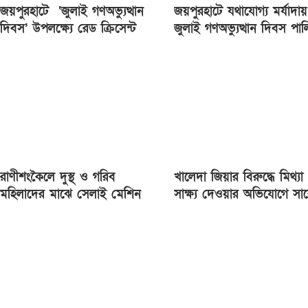
জয়পুরহাটে ‘জুলাই গণঅভ্যুত্থান
জয়পুরহাটে যথাযোগ্য মর্যাদায়
দিবস’ উপলক্ষ্যে রেড ক্রিসেন্ট
জুলাই গণঅভ্যুত্থান দিবস পা
সোসাইটি আলোচনা সভা অনুষ্ঠিত
রাণীশংকৈলে দুস্থ ও গরিব
খালেদা জিয়ার বিরুদ্ধে মিথ্যা
মহিলাদের মাঝে সেলাই মেশিন
সাক্ষ্য দেওয়ার অভিযোগে সা
বিতরণ
যুগ্ম সচিব জগলুল পাশা গ্রেপ্ত