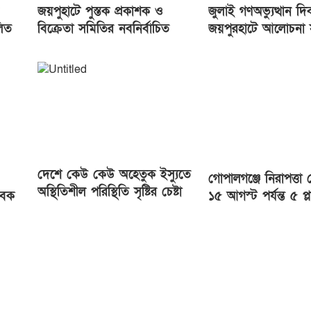
জয়পুহাটে পুস্তক প্রকাশক ও
জুলাই গণঅভ্যুত্থান দ
লিত
বিক্রেতা সমিতির নবনির্বাচিত
জয়পুরহাটে আলোচনা
কমিটির অভিষেক
গাছের চারা বিতরণ
দেশে কেউ কেউ অহেতুক ইস্যুতে
গোপালগঞ্জে নিরাপত্তা
অস্থিতিশীল পরিস্থিতি সৃষ্টির চেষ্টা
বেক
১৫ আগস্ট পর্যন্ত ৫ প্ল
করছে : প্রধানমন্ত্রী
ার
মোতায়েন