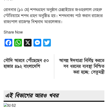
রোববার (১০ মে) শপথগ্রহণ অনুষ্ঠান চেন্নাইয়ের জওহরলাল নেহরু
স্টেডিয়ামে শপথ গ্রহণ অনুষ্ঠিত হয়। শপথবাক্য পাঠ করান রাজ্যের
রাজ্যপাল রাজেন্দ্র বিশ্বনাথ আরলেকার।
Share Now
Facebook
WhatsApp
X
Messenger
Twitter
Post
সৌদি আরবে পৌঁছেছেন ৫০
আসন্ন ঈদযাত্রা নির্বিঘ্ন করতে
navigation
হাজার ৪৯২ বাংলাদেশি
সব ধরনের ব্যবস্থা নিশ্চিত
করা হচ্ছে: সেতুমন্ত্রী
এই বিভাগের আরও খবর