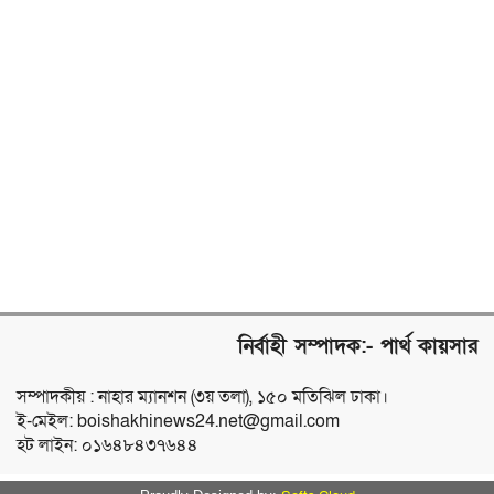
নির্বাহী সম্পাদক:- পার্থ কায়সার
সম্পাদকীয় : নাহার ম্যানশন (৩য় তলা), ১৫০ মতিঝিল ঢাকা।
ই-মেইল: boishakhinews24.net@gmail.com
হট লাইন: ০১৬৪৮৪৩৭৬৪৪