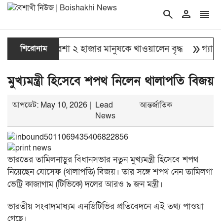
search
person
reorder
double_arrow
্থায় নিজের চল্লিশা ২ হাজার মানুষকে খাওয়ালেন বৃদ্ধ
শিরোনাম
গ্যাস–বি
মুখ্যমন্ত্রী হিসেবে শপথ নিলেন থালাপতি বিজয়
আপডেট: May 10, 2026 |
Lead
আন্তর্জাতিক
News
ভারতের তামিলনাড়ুর বিধানসভার নতুন মুখ্যমন্ত্রী হিসেবে শপথ
নিয়েছেন যোসেফ (থালাপতি) বিজয়। তার সঙ্গে শপথ নেন তামিলগা
ভেট্রি কাজাগাম (টিভিকে) দলের আরও ৯ জন মন্ত্রী।
ভারতীয় সংবাদমাধ্যম এনডিটিভির প্রতিবেদনে এই তথ্য পাওয়া
গেছে।