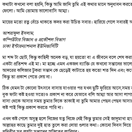
কথাটা কখনো বলা হয়নি, কিন্তু আমি জানি তুমি এই কথার মানে অনুধাবন কর
ফেলো। আমি তোমায় ভালোবাসি আম্মা।
মায়ের মতো রত্ন বেঁচে থাকতে কদর করা উচিত সবার। হারিয়ে গেলে সবারই আ
আশরাফুল ইসলাম,
কম্পিউটার বিজ্ঞান ও প্রকৌশল বিভাগ
ঢাকা ইন্টারন্যাশনাল ইউনিভার্সিটি
মা শব্দ টা ছোট, কিন্তু কাহিনী অনেক বড়, যা হয়তো বা এ জীবনে বলে শেষ
একটা প্রতিশব্দ এই মা। মা হচ্ছে এমন একজন ব্যাক্তি যে কখনো সন্তানের ভাল
আদরের কলিজার টুকরা সন্তান কে ছেড়েই কাটাতে হয় কতো শত দিন এবং কতো
কিন্তু তা প্রকাশ পেতে দেয় না।
ঠিক যেমন টা কোনো উৎসবে বাসায় যাওয়ার পর যখন ছুটি ফুরিয়ে আসে,সময় হয়
বুক ফাটা কষ্ট হওয়া সত্যেও প্রকাশ না করে যেভাবে বলি আম্মা আর আসা লাগ
বাসা থেকে আসার সময় তুমার দিকে তাকাই না তুমি আমার পেছন পেছন আসার
কষ্ট পাই কিন্তু প্রকাশ করতে পারি না।
এখন কষ্ট পেলে অসুস্থ হলে নিজের যত্ন নিজে নেই কিন্তু তুমার সেই জাদুমা
আল্লাহর কাছে তুমার দুই হাত তুলে করা দোয়া গুলার কথা। কোনো দিবস দিয়ে ম
পৃথিবীর সব কয়টা সন্তানের অস্তিত্বের কারিগর।