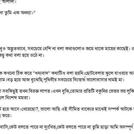
িই আলাদা।
া তুমি এক অনন্যা।”
বুও অদ্ভুতভাবে, সবচেয়ে বেশি না বলা কথাগুলোও জমে থাকে মায়ের কাছেই। প্
কিছু কথা বলা হয়ে ওঠে না।
 কখনো ঠিক করে “ধন্যবাদ” কথাটিও বলা হয়নি।ছোটবেলায় স্কুলে যাওয়ার আগে
াম।বড় হয়ে আজ বুঝেছি,পৃথিবীর সবচেয়ে নিঃস্বার্থ ভালোবাসার নামই মা।
া সবকিছুই তখন বিরক্ত লাগত।এখন বুঝি,তোমার প্রতিটি বকুনির ভেতর ভয় লুক
িল নিঃশব্দ মমতা।
ছোট হয়ে আসে।খেয়েছো?, ভালো আছি এই সীমিত বাক্যের মাঝেই সম্পর্ক আটকে 
ে করে।
বাসি,কেউ বলতে পারে না দুঃখিত,কেউ বলতে পারে না তুমি ছাড়া আমি অসম্পূর্ণ।