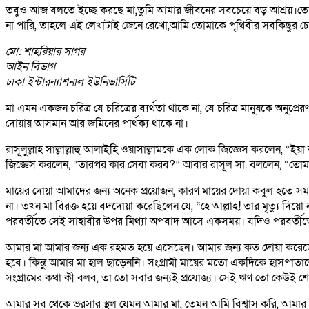
তবুও আজ বলতে ইচ্ছে করছে মা,তুমি আমার জীবনের সবচেয়ে বড় আশ্রয়।তোম
না পারি, তাহলে এই লেখাটাই জেনে রেখো,আমি তোমাকে পৃথিবীর সবকিছুর চ
মো: শাহরিয়ার সাগর
আইন বিভাগ
ঢাকা ইন্টারন্যাশনাল ইউনিভার্সিটি
মা এমন একজন চরিত্র যে চরিত্রের ব্যর্থতা থাকে না, যে চরিত্র মানুষকে অন
দোয়ায় আসমান আর জমিনের পার্থক্য থাকে না।
রাসূলুল্লাহ সাল্লাল্লাহু আলাইহি ওয়াসাল্লামকে এক লোক জিজ্ঞেস করলেন,
জিজ্ঞেস করলেন, “তারপর কার সেবা করব?” আবার রাসূল সা. বললেন, “তোমা
মায়ের দোয়া আমাদের জন্য অনেক প্রয়োজন, কারণ মায়ের দোয়া কবুল হতে সময় 
না। তখন মা বিরক্ত হয়ে বদদোয়া করেছিলেন যে, “হে আল্লাহ! তার মৃত্যু দি
পরবর্তীতে সেই সাহাবীর উপর মিথ্যা অপবাদ আসে একসময়। যদিও পরবর্তীতে তি
আমার মা আমার জন্য এক রহমত হয়ে এসেছেন। আমার জন্য কত দোয়া করেছে
হবে। কিন্তু আমার মা হাল ছাড়েননি। সংগ্রামী মায়ের মতো একদিকে হাসপা
সংগ্রামের কথা কী বলব, তা তো সবার জন্যই প্রযোজ্য। সেই ঋণ তো কেউই 
আমার সব থেকে ভরসার স্থল যেমন আমার মা, তেমন আমি বিশ্বাস করি, আমার ম