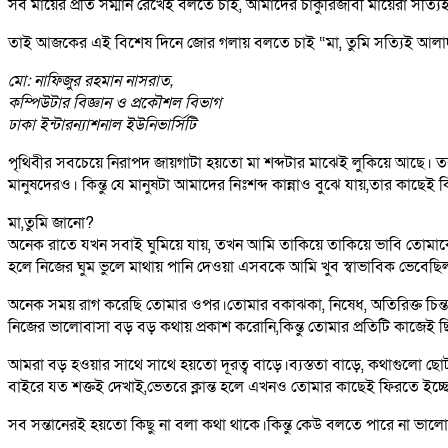
সব মায়ের প্রতি সম্মান রেখেই বলতে চাই, আমাদের চাকুরিজীবী মায়েরা সত্য
তাই আজকের এই বিশেষ দিনে জোর গলায় বলতে চাই “মা, তুমি সত্যিই আলাদ
মো: নাফিজুর রহমান নাসরাত,
কম্পিউটার বিজ্ঞান ও প্রকৌশল বিভাগ
ঢাকা ইন্টারন্যাশনাল ইউনিভার্সিটি
পৃথিবীর সবচেয়ে নিরাপদ জায়গাটা হয়তো মা শব্দটার মাঝেই লুকিয়ে আছে। ত
মানুষদেরও। কিন্তু যে মানুষটা আমাদের নিঃশব্দ কান্নাও বুঝে যায়,তার কাছেই 
মা,তুমি জানো?
অনেক রাতে যখন সবাই ঘুমিয়ে যায়, তখন আমি তাকিয়ে তাকিয়ে ভাবি তোমাকে
হলে নিজের ঘুম ভুলে মাথায় পানি দেওয়া এসবকে আমি খুব স্বাভাবিক ভেবেছিল
অনেক সময় রাগ করেছি তোমার ওপর।তোমার বকাঝকা, নিষেধ, অতিরিক্ত চিন্ত
নিজের ভালোবাসা বড় বড় কথায় প্রকাশ করোনি,কিন্তু তোমার প্রতিটি কাজেই ছ
আমরা বড় হওয়ার সাথে সাথে হয়তো দূরত্ব বাড়ে।ব্যস্ততা বাড়ে, কথাগুলো 
বাইরে যত শক্তই দেখাই,ভেতরে ক্লান্ত হলে এখনও তোমার কাছেই ফিরতে ইচ্ছ
সব সন্তানেরই হয়তো কিছু না বলা কথা থাকে।কিন্তু কেউ বলতে পারে না ভালো