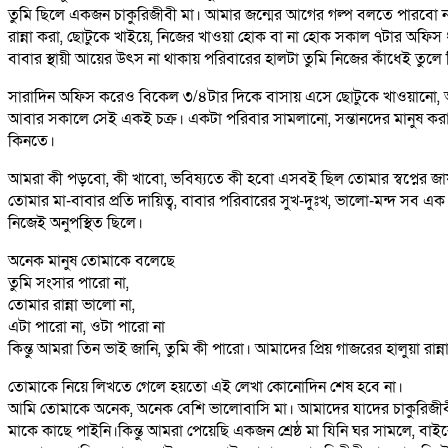
তুমি ছিলে একজন চাকুরিজীবী মা। আমার জন্মের আগের গল্প বলতে পারবো না,
রান্না করা, ছোটুকে খাইয়ে, নিজের খাওয়া হোক বা না হোক সকাল ৭টার অফিস 
বাবার স্থায়ী আয়ের উৎস না থাকায় পরিবারের হালটা তুমি নিজের কাঁধেই তুলে
সারাদিন অফিস করেও বিকেল ৩/৪টার দিকে বাসায় এসে ছোটুকে খাওয়ানো, আব
আবার সকালে সেই একই চক্র। একটা পরিবার সামলানো, সন্তানদের মানুষ কর
কিনতে।
আমরা কী পড়বো, কী খাবো, ভবিষ্যতে কী হবো এসবই ছিল তোমার স্বপ্নের জায়গ
তোমার মা-বাবার প্রতি দায়িত্ব, বাবার পরিবারের সুখ-দুঃখ, ভালো-মন্দ স
নিজেই অনুপস্থিত ছিলে।
অনেক মানুষ তোমাকে বলেছে
তুমি সংসার পারো না,
তোমার রান্না ভালো না,
এটা পারো না, ওটা পারো না
কিন্তু আমরা তিন ভাই জানি, তুমি কী পারো। আমাদের প্রিয় গাজরের হালুয়া রা
তোমাকে নিয়ে লিখতে গেলে হয়তো এই লেখা কোনোদিন শেষ হবে না।
আমি তোমাকে অনেক, অনেক বেশি ভালোবাসি মা। আমাদের যাদের চাকুরিজীবী
মাকে কাছে পাইনি।কিন্তু আমরা পেয়েছি একজন শ্রেষ্ঠ মা যিনি ঘর সামলে, বাইর