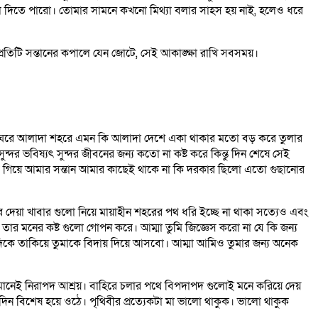
লে দিতে পারো। তোমার সামনে কখনো মিথ্যা বলার সাহস হয় নাই, হলেও ধরে
িটি সন্তানের কপালে যেন জোটে, সেই আকাঙ্ক্ষা রাখি সবসময়।
লাদা ঘরে আলাদা শহরে এমন কি আলাদা দেশে একা থাকার মতো বড় করে তুলার
দর ভবিষ্যৎ সুন্দর জীবনের জন্য কতো না কষ্ট করে কিন্তু দিন শেষে সেই
 গিয়ে আমার সন্তান আমার কাছেই থাকে না কি দরকার ছিলো এতো গুছানোর
দেয়া খাবার গুলো নিয়ে মায়াহীন শহরের পথ ধরি ইচ্ছে না থাকা সত্যেও এবং
তার মনের কষ্ট গুলো গোপন করে। আম্মা তুমি জিজ্ঞেস করো না যে কি জন্য
দিকে তাকিয়ে তুমাকে বিদায় দিয়ে আসবো। আম্মা আমিও তুমার জন্য অনেক
মা মানেই নিরাপদ আশ্রয়। বাহিরে চলার পথে বিপদাপদ গুলোই মনে করিয়ে দেয়
 দিন বিশেষ হয়ে ওঠে। পৃথিবীর প্রত্যেকটা মা ভালো থাকুক। ভালো থাকুক