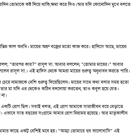
দিন তোমাকে কষ্ট দিয়ে থাকি,ক্ষমা করে দিও।আর যদি কোনোদিন মুখে বলতে
ে অন্তিম কাল অবধি। মায়ের অশ্রু বজ্রের মতো কাজ করে। হাদিসে আছে, মায়ের
আবার বলল, “তারপর কার?” রাসূল সা. আবার বললেন, “তোমার মায়ের।” আবার
েন রাসূল সা.। এই হাদিস থেকে আমরা মায়ের গুরুত্ব অনুধাবন করতে পারি।
র চেয়ে নামাজকে বেশি গুরুত্ব দিয়েছিলেন। মায়ের সাথে কথা বলার সময় হতো
ললেন, তার মা যদি এর থেকেও কঠিন বদদোয়া করতেন, তাও কবুল হয়ে যেত।
 না।
ন একটি রোগ ছিল। সবাই বলত, এই রোগ আমাকে সারাজীবন বয়ে বেড়াতে
েন। এভাবে সাত বছরের সংগ্রামে আমার রোগ নিরাময় হয়েছে। আর মাতৃকালীন
, আমার কাছে একটু বেশিই মনে হয়। “আম্মা তোমারে খুব ভালোবাসি” এই