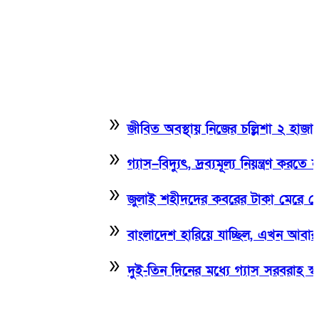
double_arrow
জীবিত অবস্থায় নিজের চল্লিশা ২ হাজার মানুষক
double_arrow
গ্যাস–বিদ্যুৎ, দ্রব্যমূল্য নিয়ন্ত্রণ করতে না
double_arrow
জুলাই শহীদদের কবরের টাকা মেরে খেয়েছে অন্
double_arrow
বাংলাদেশ হারিয়ে যাচ্ছিল, এখন আবার ফিরে আসছে 
double_arrow
দুই-তিন দিনের মধ্যে গ্যাস সরবরাহ স্বাভাবিক হবে