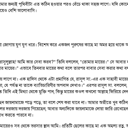
ার জন্যই পৃথিবীটা এত কঠিন হওয়ার পরও বেঁচে থাকা সহজ লাগে। যদি কোনো
েয়েও বেশি ভালোবাসি।
ুপ্রেরণা জোগায় যুগ যুগ ধরে। বিশেষ করে একজন পুরুষের কাছে মা অমর হয়ে থাক
 “ইয়া রাসুলুল্লাহ! আমি কার সেবা করব?” তিনি বললেন, “তোমার মায়ের।” সে 
র মায়ের।” এভাবে তিনবার মায়ের কথা বলে তারপর বাবার সেবা করার কথা বলল
লাগে না। এক হাদিস থেকে এটা প্রমাণিত যে, রাসূল সা.-এর এক সাহাবী মায়ে
য়ো না, যে পর্যন্ত না তাকে ব্যাভিচারিণীর অপবাদ দেখাও।” এরপর রাসূল সা. ব
নি এই মিথ্যা থেকে মুক্তি পান, কিন্তু মায়ের কওল কখনো আল্লাহ ফিরিয়ে দেন
ন জায়নামাজে পড়ে পড়ে, তা বলে শেষ করা যাবে না। আমার অতীতে খুব কঠি
তালের দরজায় দরজায় গিয়েছেন, আবার অন্যদিকে জায়নামাজে দোয়া জারি রেখেছ
শোধ করতে পারবে না।
ায়েরও সব থেকে ভরসার স্থান আমি। প্রতিটি ছেলের কাছে মা এক অমূল্য রত্ন