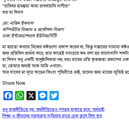
“রাব্বির হামহুমা কামা রাব্বায়ানি সাগীরা”
শুভ মা দিবস
মো: নাভিদ ইকবাল
কম্পিউটার বিজ্ঞান ও প্রকৌশল বিভাগ
ঢাকা ইন্টারন্যাশনাল ইউনিভার্সিটি
মা হয়তো কখনো নিজের কষ্টগুলো প্রকাশ করেন না, কিন্তু সন্তানের সামান্য কষ
জন্য প্রতিদিন প্রার্থনা করে, তার কাছেই সবচেয়ে কম বলা হয় ভালোবাসি শব্দটা
মা দিবস শুধু একটি আনুষ্ঠানিকতা নয়, বরং মায়ের প্রতি কৃতজ্ঞতা প্রকাশের
মা, তোমার জন্যই আজ আমি এখানে।
আর যাদের মা দূরে আছেন কিংবা পৃথিবীতে নেই, তাদের জন্য মায়ের স্মৃতিই হয়
Share Now
Facebook
WhatsApp
X
Messenger
Twitter
Post
শুধু রাজনীতিতে নয়, অর্থনীতিতেও গণতন্ত্র থাকতে হবে: অর্থমন্ত্রী
শিক্ষা ও জীবনের সহায়তায় সামিয়ার হাতে চেক তুলে দিল স্বপ্ন
navigation