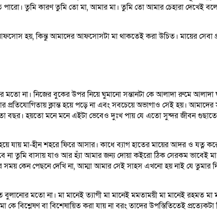
তে পারো। তুমি কারণ তুমি তো মা, আমার মা। তুমি তো আমার চেহারা দেখেই ব
ফসোস হয়, কিন্তু আমাদের আফসোসটা মা থাকতেই করা উচিত। মায়ের সেবা প্রত
 করার মতো না। নিজের বুকের উপর নিয়ে ঘুমানো সন্তানটা কে আলাদা রুমে আ
োর প্রতিযোগিতায় ক্লান্ত হয়ে পড়ে না এবং সবচেয়ে অভাগাও সেই হয়। আমাদের সুন্
 বছর। হয়তো মনে মনে এইটা ভেবেও দুঃখ পায় যে এতো সুন্দর জীবন গুছাতে
ে যায় মা-হীন শহরে ফিরে আসার। কাধে ব্যাগ হাতের মায়ের আদর ও যত্ন করে 
বে না তুমি বাসায় যাও আর হ্যাঁ আমার জন্য দোয়া কইরো ঠিক সেরকম ভাবেই মা 
 সময় কেন পেছনে দেখি না, আম্মা আমার সেই সাহস এখনো হয় নাই যে তুমার 
খা হাত বুলানোর মতো না। মা মানেই ত্যাগী মা মানেই মমতাময়ী মা মানেই রহমত 
া কে বিশ্লেষণ বা বিশেষায়িত করা যায় না বরং তাদের উপস্তিতিতেই প্রত্যেকটা