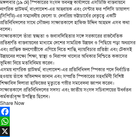
মঙ্গলবার (১৯ মে) স্পিকারের সংসদ ভবনস্থ কার্যালয়ে এসডিজি বাস্তবায়নে
নাগরিক প্লাটফর্ম, বাংলাদেশ-এর আহ্বায়ক এবং সেন্টার ফর পলিসি ডায়ালগ
(সিপিডি)-এর সম্মাননীয় ফেলো ড. দেবপ্রিয় ভট্টাচার্যের নেতৃত্বে একটি
প্রতিনিধিদলের সাথে সৌজন্য সাক্ষাতকালে হাফিজ উদ্দিন আহমদ এসব কথা
বলেন।
সাক্ষাতকালে তাঁরা স্বচ্ছতা ও জবাবদিহিতার সঙ্গে সরকারের রাজনৈতিক
প্রতিশ্রুতি বাস্তবায়নের মাধ্যমে দেশের সামগ্রিক উন্নয়ন ও পিছিয়ে পড়া অনগ্রসর
এবং প্রান্তিক জনগোষ্ঠীকে এগিয়ে নিতে শান্তি, ন্যায়বিচার প্রতিষ্ঠা এবং টেকসই
উন্নয়নের লক্ষ্যে শিক্ষা, স্বাস্থ্য ও নিরাপদ খাদ্যের অধিকার নিশ্চিতে ককাসের
ভূমিকা নিয়ে মতবিনিময় করেন।
এসময় নাগরিক প্লাটফর্ম, বাংলাদেশ-এর প্রতিনিধিদল স্পিকার পদে নির্বাচিত
হওয়ায় তাঁকে অভিনন্দন জানান এবং সম্প্রতি স্পিকারের সহধর্মিণী বিশিষ্ট
শিক্ষাবিদ দিলারা হাফিজের মৃত্যুতে গভীর সমবেদনা জ্ঞাপন করেন।
সাক্ষাতকালে প্রতিনিধিদলের সদস্য এবং জাতীয় সংসদ সচিবালয়ের ঊর্ধ্বতন
কর্মকর্তাবৃন্দ উপস্থিত ছিলেন।
Share Now
Facebook
WhatsApp