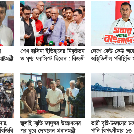
ে
শেখ হাসিনা ইতিহাসের নিকৃষ্টতম
দেশে কেউ কেউ অহেত
রমন্ত্রী
ও ঘৃণ্য ফ্যাসিস্ট ছিলেন : রিজভী
অস্থিতিশীল পরিস্থিতি সৃষ
করছে : প্রধানমন্ত্রী
দার,
জুলাই স্মৃতি জাদুঘর উদ্বোধনের
ভারী বৃষ্টি-উজানের ঢল
 বিজিবি
পর ঘুরে দেখলেন প্রধানমন্ত্রী
পানি বিপৎসীমার ১৩ স