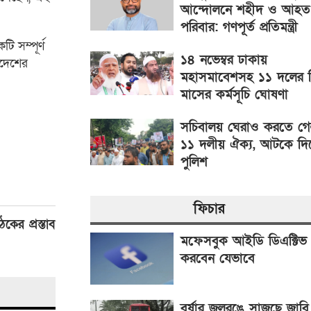
আন্দোলনে শহীদ ও আহত
পরিবার: গণপূর্ত প্রতিমন্ত্রী
 সম্পূর্ণ
১৪ নভেম্বর ঢাকায়
রদেশের
মহাসমাবেশসহ ১১ দলের 
মাসের কর্মসূচি ঘোষণা
সচিবালয় ঘেরাও করতে গ
১১ দলীয় ঐক্য, আটকে দ
পুলিশ
ফিচার
কের প্রস্তাব
মফেসবুক আইডি ডিএক্টিভ
করবেন যেভাবে
বর্ষার জলরঙে সাজছে জাবি