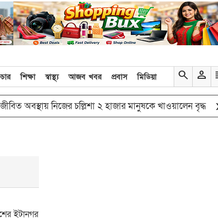
search
person
re
িচার
শিক্ষা
স্বাস্থ্য
আজব খবর
প্রবাস
মিডিয়া
double_arrow
বস্থায় নিজের চল্লিশা ২ হাজার মানুষকে খাওয়ালেন বৃদ্ধ
গ্যাস–
দেশের ইটানগর