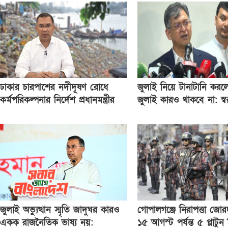
ঢাকার চারপাশের নদীদূষণ রোধে
জুলাই নিয়ে টানাটানি করল
কর্মপরিকল্পনার নির্দেশ প্রধানমন্ত্রীর
জুলাই কারও থাকবে না: স্বরাষ্ট্
জুলাই অভ্যুত্থান স্মৃতি জাদুঘর কারও
গোপালগঞ্জে নিরাপত্তা জোর
একক রাজনৈতিক ভাষ্য নয়:
১৫ আগস্ট পর্যন্ত ৫ প্লাটুন