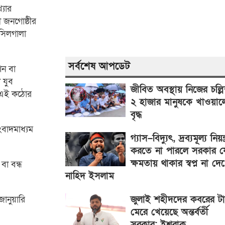
্যার
 জনগোষ্ঠীর
 সিলগালা
সর্বশেষ আপডেট
শন বা
 যুব
জীবিত অবস্থায় নিজের চল্লি
ন এই কঠোর
২ হাজার মানুষকে খাওয়াল
বৃদ্ধ
ংবাদমাধ্যম
গ্যাস–বিদ্যুৎ, দ্রব্যমূল্য নিয়ন্ত
করতে না পারলে সরকার য
ক্ষমতায় থাকার স্বপ্ন না দে
বা বন্ধ
নাহিদ ইসলাম
জুলাই শহীদদের কবরের ট
জানুয়ারি
মেরে খেয়েছে অন্তর্বর্তী
সরকার: ইশরাক