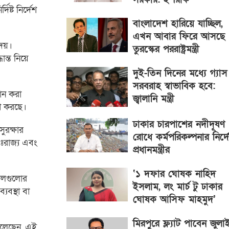
িষ্ট নির্দেশ
বাংলাদেশ হারিয়ে যাচ্ছিল,
এখন আবার ফিরে আসছে 
দেয়।
তুরস্কের পররাষ্ট্রমন্ত্রী
ন্ত নিয়ে
দুই-তিন দিনের মধ্যে গ্যাস
সরবরাহ স্বাভাবিক হবে:
ান করা
জ্বালানি মন্ত্রী
শ করছে।
ঢাকার চারপাশের নদীদূষণ
ুরক্ষার
রোধে কর্মপরিকল্পনার নির্দ
তঃরাজ্য এবং
প্রধানমন্ত্রীর
‘১ দফার ঘোষক নাহিদ
 দলগুলোর
ইসলাম, লং মার্চ টু ঢাকার
যবস্থা বা
ঘোষক আসিফ মাহমুদ’
মিরপুরে ফ্ল্যাট পাবেন জুলা
ে বলেছেন, এই