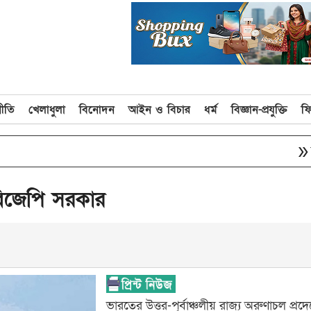
নীতি
খেলাধুলা
বিনোদন
আইন ও বিচার
ধর্ম
বিজ্ঞান-প্রযুক্তি
ফ
double_arrow
জীবিত অ
িজেপি সরকার
ভারতের উত্তর-পূর্বাঞ্চলীয় রাজ্য অরুণাচল প্র