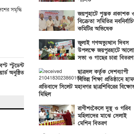
শের সমৃদ্ধি
জয়পুহাটে পুস্তক প্রকাশক 
বিক্রেতা সমিতির নবনির্বাচ
কমিটির অভিষেক
জুলাই গণঅভ্যুত্থান দিবস
উপলক্ষে জয়পুরহাটে আলো
সভা ও গাছের চারা বিতরণ
ট স্টুডেন্ট
ছাত্রদল কর্তৃক দেশব্যাপী
য়ার্ড অনুষ্ঠিত
বিভিন্ন শিক্ষা প্রতিষ্ঠানে হা
প্রতিবাদে সিলেট মহানগর ছাত্রশিবিরের বিক্ষো
মিছিল
রাণীশংকৈলে দুস্থ ও গরিব
মহিলাদের মাঝে সেলাই
মেশিন বিতরণ