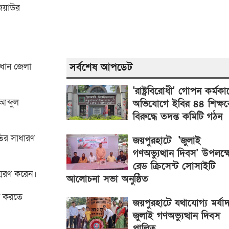
িয়াউর
সর্বশেষ আপডেট
রধান জেলা
'রাষ্ট্রবিরোধী' গোপন কর্মকাণ
ব্দুল
অভিযোগে ইবির ৪৪ শিক্ষ
বিরুদ্ধে তদন্ত কমিটি গঠন
তির সাধারণ
জয়পুরহাটে 'জুলাই
গণঅভ্যুত্থান দিবস' উপলক্ষ্
রেড ক্রিসেন্ট সোসাইটি
্মরণ করেন।
আলোচনা সভা অনুষ্ঠিত
লন করতে
জয়পুরহাটে যথাযোগ্য মর্যা
জুলাই গণঅভ্যুত্থান দিবস
পালিত