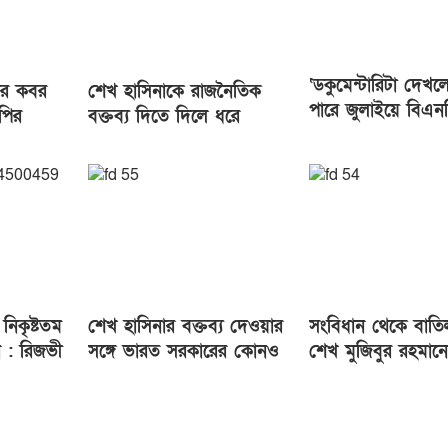
‘ডকুমেন্টারিটা দেখ
ের কবর
শেখ হাসিনাকে রাজনৈতিক
পারে জুলাইয়ে বিএন
পির
বক্তব্য দিতে দিলে ধরে
অভ্যুত্থান হয়েছে’
 সদস্য
নেওয়া হবে ভারত ইন্ধন
দিচ্ছে: আসিফ মাহমুদ
নিকৃষ্টতম
শেখ হাসিনার বক্তব্য দেওয়ার
সংবিধান থেকে বাতি
ন : রিজভী
সঙ্গে ভারত সরকারের কোনও
শেখ মুজিবুর রহমান
সম্পর্ক নেই: রণধীর
পিতা’ স্বীকৃতি
জয়সোয়াল