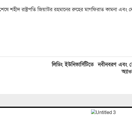
েষে শহীদ রাষ্ট্রপতি জিয়াউর রহমানের রুহের মাগফিরাত কামনা এবং দে
লিডিং ইউনিভার্সিটিতে নবীনবরণ এবং বেস্
অ‍্যাও