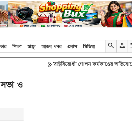
search
person
re
িচার
শিক্ষা
স্বাস্থ্য
আজব খবর
প্রবাস
মিডিয়া
double_arrow
'রাষ্ট্রবিরোধী' গোপন কর্মকাণ্ডের অভিযোগে ই
 সভা ও