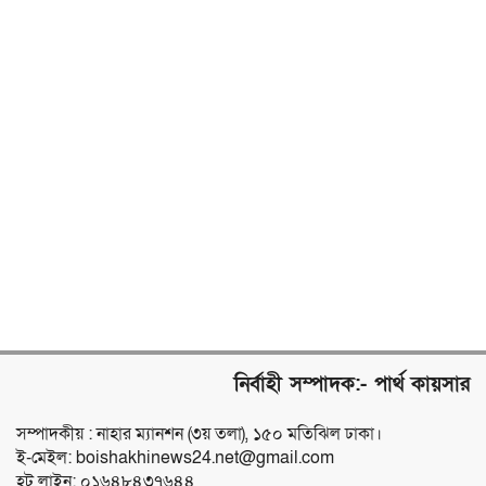
নির্বাহী সম্পাদক:- পার্থ কায়সার
সম্পাদকীয় : নাহার ম্যানশন (৩য় তলা), ১৫০ মতিঝিল ঢাকা।
ই-মেইল: boishakhinews24.net@gmail.com
হট লাইন: ০১৬৪৮৪৩৭৬৪৪