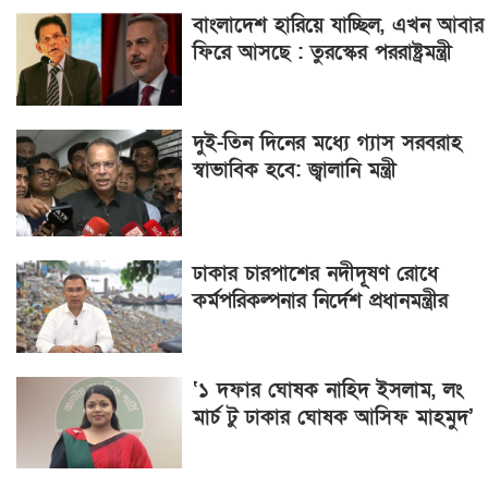
বাংলাদেশ হারিয়ে যাচ্ছিল, এখন আবার
ফিরে আসছে : তুরস্কের পররাষ্ট্রমন্ত্রী
দুই-তিন দিনের মধ্যে গ্যাস সরবরাহ
স্বাভাবিক হবে: জ্বালানি মন্ত্রী
ঢাকার চারপাশের নদীদূষণ রোধে
কর্মপরিকল্পনার নির্দেশ প্রধানমন্ত্রীর
‘১ দফার ঘোষক নাহিদ ইসলাম, লং
মার্চ টু ঢাকার ঘোষক আসিফ মাহমুদ’