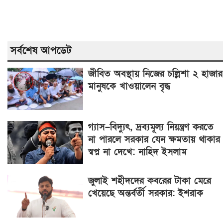
সর্বশেষ আপডেট
জীবিত অবস্থায় নিজের চল্লিশা ২ হাজার
মানুষকে খাওয়ালেন বৃদ্ধ
গ্যাস–বিদ্যুৎ, দ্রব্যমূল্য নিয়ন্ত্রণ করতে
না পারলে সরকার যেন ক্ষমতায় থাকার
স্বপ্ন না দেখে: নাহিদ ইসলাম
জুলাই শহীদদের কবরের টাকা মেরে
খেয়েছে অন্তর্বর্তী সরকার: ইশরাক