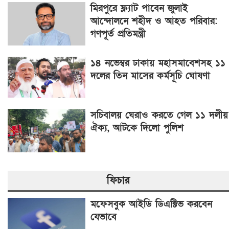
মিরপুরে ফ্ল্যাট পাবেন জুলাই
আন্দোলনে শহীদ ও আহত পরিবার:
গণপূর্ত প্রতিমন্ত্রী
১৪ নভেম্বর ঢাকায় মহাসমাবেশসহ ১১
দলের তিন মাসের কর্মসূচি ঘোষণা
সচিবালয় ঘেরাও করতে গেল ১১ দলীয়
ঐক্য, আটকে দিলো পুলিশ
ফিচার
মফেসবুক আইডি ডিএক্টিভ করবেন
যেভাবে