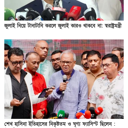
জুলাই নিয়ে টানাটানি করলে জুলাই কারও থাকবে না: স্বরাষ্ট্রমন্ত্রী
শেখ হাসিনা ইতিহাসের নিকৃষ্টতম ও ঘৃণ্য ফ্যাসিস্ট ছিলেন :