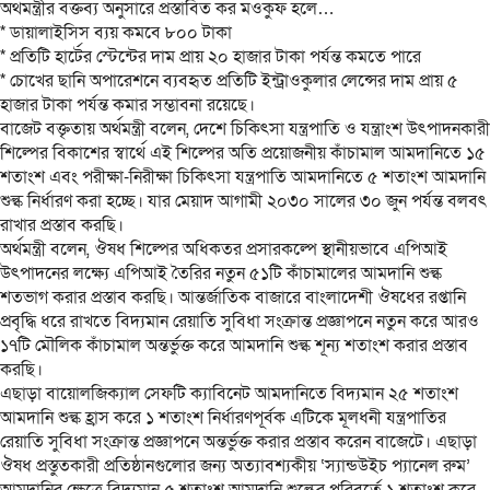
অর্থমন্ত্রীর বক্তব্য অনুসারে প্রস্তাবিত কর মওকুফ হলে…
* ডায়ালাইসিস ব্যয় কমবে ৮০০ টাকা
* প্রতিটি হার্টের স্টেন্টের দাম প্রায় ২০ হাজার টাকা পর্যন্ত কমতে পারে
* চোখের ছানি অপারেশনে ব্যবহৃত প্রতিটি ইন্ট্রাওকুলার লেন্সের দাম প্রায় ৫
হাজার টাকা পর্যন্ত কমার সম্ভাবনা রয়েছে।
বাজেট বক্তৃতায় অর্থমন্ত্রী বলেন, দেশে চিকিৎসা যন্ত্রপাতি ও যন্ত্রাংশ উৎপাদনকারী
শিল্পের বিকাশের স্বার্থে এই শিল্পের অতি প্রয়োজনীয় কাঁচামাল আমদানিতে ১৫
শতাংশ এবং পরীক্ষা-নিরীক্ষা চিকিৎসা যন্ত্রপাতি আমদানিতে ৫ শতাংশ আমদানি
শুল্ক নির্ধারণ করা হচ্ছে। যার মেয়াদ আগামী ২০৩০ সালের ৩০ জুন পর্যন্ত বলবৎ
রাখার প্রস্তাব করছি।
অর্থমন্ত্রী বলেন, ঔষধ শিল্পের অধিকতর প্রসারকল্পে স্থানীয়ভাবে এপিআই
উৎপাদনের লক্ষ্যে এপিআই তৈরির নতুন ৫১টি কাঁচামালের আমদানি শুল্ক
শতভাগ করার প্রস্তাব করছি। আন্তর্জাতিক বাজারে বাংলাদেশী ঔষধের রপ্তানি
প্রবৃদ্ধি ধরে রাখতে বিদ্যমান রেয়াতি সুবিধা সংক্রান্ত প্রজ্ঞাপনে নতুন করে আরও
১৭টি মৌলিক কাঁচামাল অন্তর্ভুক্ত করে আমদানি শুল্ক শূন্য শতাংশ করার প্রস্তাব
করছি।
এছাড়া বায়োলজিক্যাল সেফটি ক্যাবিনেট আমদানিতে বিদ্যমান ২৫ শতাংশ
আমদানি শুল্ক হ্রাস করে ১ শতাংশ নির্ধারণপূর্বক এটিকে মূলধনী যন্ত্রপাতির
রেয়াতি সুবিধা সংক্রান্ত প্রজ্ঞাপনে অন্তর্ভুক্ত করার প্রস্তাব করেন বাজেটে। এছাড়া
ঔষধ প্রস্তুতকারী প্রতিষ্ঠানগুলোর জন্য অত্যাবশ্যকীয় ‘স্যান্ডউইচ প্যানেল রুম’