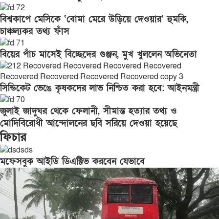
বিশ্বকাপে মেসিকে ‘বোমা মেরে উড়িয়ে দেওয়ার’ হুমকি,
চাঞ্চল্যকর তথ্য ফাঁস
বিয়ের পাঁচ মাসেই বিচ্ছেদের গুঞ্জন, মুখ খুললেন অভিনেতা
সিন্ডিকেট ভেঙে কৃষকদের লাভ নিশ্চিত করা হবে: আইনমন্ত্রী
জুলাই জাদুঘর থেকে ফেলানী, সীমান্ত হত্যার তথ্য ও
মোদিবিরোধী আন্দোলনের ছবি সরিয়ে দেওয়া হয়েছে
ফিচার
মফেসবুক আইডি ডিএক্টিভ করবেন যেভাবে