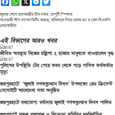
Facebook
WhatsApp
X
Messenger
Twitter
Post
জুনের শেষে প্রধানমন্ত্রীর চীন সফর: ডেপুটি স্পিকার
আওয়ামী লীগ গোপন মিটিং করছে, অভিযানে গিয়ে বেদম মা/ র খেল বিএনপি
navigation
নেতাকর্মীরা
এই বিভাগের আরও খবর
জীবিত অবস্থায় নিজের চল্লিশা ২ হাজার মানুষকে খাওয়ালেন বৃদ্ধ
পুলিশের উপস্থিতি টের পেয়ে ভবন থেকে পড়ে গাসিক কর্মকর্তার
মৃত্যু
জয়পুরহাটে ‘জুলাই গণঅভ্যুত্থান দিবস’ উপলক্ষ্যে রেড ক্রিসেন্ট
সোসাইটি আলোচনা সভা অনুষ্ঠিত
জয়পুরহাটে যথাযোগ্য মর্যাদায় জুলাই গণঅভ্যুত্থান দিবস পালিত
জয়পুহাটে পুস্তক প্রকাশক ও বিক্রেতা সমিতির নবনির্বাচিত