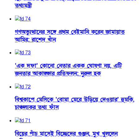
তথ্যমন্ত্রী
গণঅভ্যুত্থানের সঙ্গে প্রথম বেইমানি করেন জামায়াত
আমির: রাশেদ খাঁন
‘এক দফা’ কোনো নেতার একক ঘোষণা নয়, এটি
জনতার আকাঙ্ক্ষার প্রতিফলন: নুরুল হক
বিশ্বকাপে মেসিকে ‘বোমা মেরে উড়িয়ে দেওয়ার’ হুমকি,
চাঞ্চল্যকর তথ্য ফাঁস
বিয়ের পাঁচ মাসেই বিচ্ছেদের গুঞ্জন, মুখ খুললেন