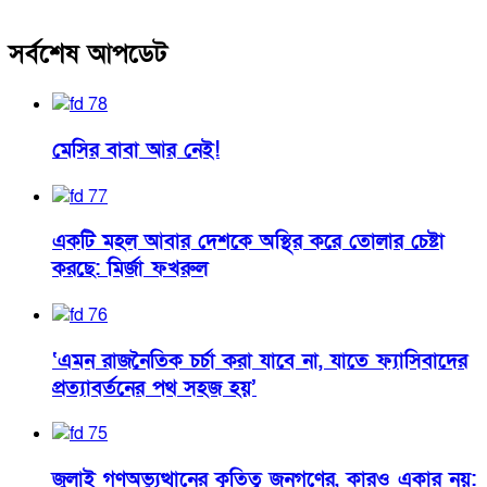
সর্বশেষ আপডেট
মেসির বাবা আর নেই!
একটি মহল আবার দেশকে অস্থির করে তোলার চেষ্টা
করছে: মির্জা ফখরুল
‘এমন রাজনৈতিক চর্চা করা যাবে না, যাতে ফ্যাসিবাদের
প্রত্যাবর্তনের পথ সহজ হয়’
জুলাই গণঅভ্যুত্থানের কৃতিত্ব জনগণের, কারও একার নয়: