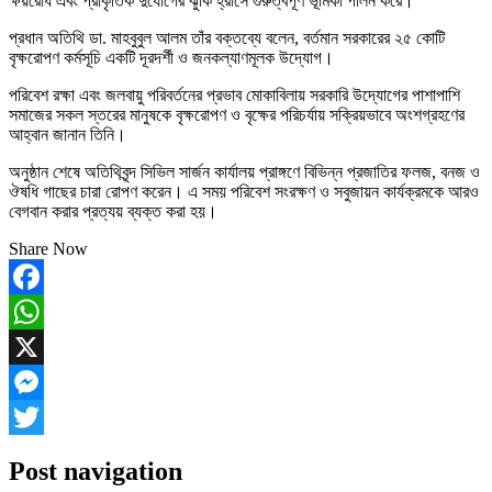
ক্ষয়রোধ এবং প্রাকৃতিক দুর্যোগের ঝুঁকি হ্রাসে গুরুত্বপূর্ণ ভূমিকা পালন করে।
প্রধান অতিথি ডা. মাহবুবুল আলম তাঁর বক্তব্যে বলেন, বর্তমান সরকারের ২৫ কোটি
বৃক্ষরোপণ কর্মসূচি একটি দূরদর্শী ও জনকল্যাণমূলক উদ্যোগ।
পরিবেশ রক্ষা এবং জলবায়ু পরিবর্তনের প্রভাব মোকাবিলায় সরকারি উদ্যোগের পাশাপাশি
সমাজের সকল স্তরের মানুষকে বৃক্ষরোপণ ও বৃক্ষের পরিচর্যায় সক্রিয়ভাবে অংশগ্রহণের
আহ্বান জানান তিনি।
অনুষ্ঠান শেষে অতিথিবৃন্দ সিভিল সার্জন কার্যালয় প্রাঙ্গণে বিভিন্ন প্রজাতির ফলজ, বনজ ও
ঔষধি গাছের চারা রোপণ করেন। এ সময় পরিবেশ সংরক্ষণ ও সবুজায়ন কার্যক্রমকে আরও
বেগবান করার প্রত্যয় ব্যক্ত করা হয়।
Share Now
Facebook
WhatsApp
X
Messenger
Twitter
Post navigation