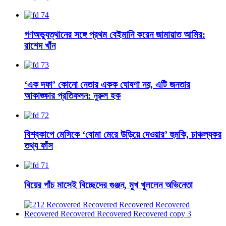
গণঅভ্যুত্থানের সঙ্গে প্রথম বেইমানি করেন জামায়াত আমির:
রাশেদ খাঁন
‘এক দফা’ কোনো নেতার একক ঘোষণা নয়, এটি জনতার
আকাঙ্ক্ষার প্রতিফলন: নুরুল হক
বিশ্বকাপে মেসিকে ‘বোমা মেরে উড়িয়ে দেওয়ার’ হুমকি, চাঞ্চল্যকর
তথ্য ফাঁস
বিয়ের পাঁচ মাসেই বিচ্ছেদের গুঞ্জন, মুখ খুললেন অভিনেতা