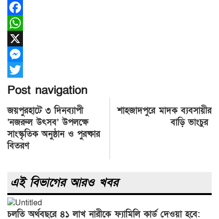
Facebook
WhatsApp
X
Messenger
Twitter
Post navigation
জয়পুরহাটে ৩ দিনব্যাপী
শাহজাদপুরে মাদক ব্যবসায়ীর
‘নজরুল উৎসব’ উপলক্ষে
বাড়ি ভাংচুর
সাংস্কৃতিক অনুষ্ঠান ও পুরষ্কার
বিতরণ
এই বিভাগের আরও খবর
চলতি অর্থবছরে ৪১ লাখ নারীকে ফ্যামিলি কার্ড দেওয়া হবে: