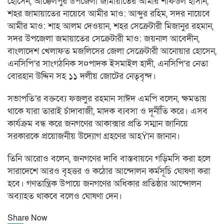
হোসেন, আক্কেলপুর উপজেলা জামায়াতের আমীর শফিউল হাসান,
শহর জামায়াতের নায়েবে আমীর মাও: আব্দুর রহিম, সদর নায়েবে
আমীর মাও: শাহ আলম দেওয়ান, শহর সেক্রেটারী মিজানুর রহমান,
সদর উপজেলা জমায়াতের সেক্রেটারী মাও: জয়নাল আবেদীন,
বাংলাদেশ খেলাফত মজলিসের জেলা সেক্রেটারী আনোয়ার হোসেন,
এনসিপি’র সাংগঠনিক স¤পাদক ইসমাইল হাদী, এনসিপি’র নেতা
বোরহান উদ্দিন সহ ১১ দলীয় জোটের নেতৃবৃন্দ।
সভাপতি’র বক্তব্যে ফজলুর রহমান সাঈদ এমপি বলেন, ক্ষমতায়
থাকে যারা তারাই চাঁদাবাজী, মাদক ব্যবসা ও দূর্নীতি করে। এসব
কার্যক্রম বন্ধ করে জনগণের আকাক্সার প্রতি সম্মান জানিয়ে
সরকারকে প্রয়োজনীয় উদ্যোগ গ্রহণের আহŸান জানান।
তিনি আরোও বলেন, জনগণের দাবি বাস্তবায়নে গড়িমসি করা হলে
সারাদেশে আরও বৃহত্তর ও কঠোর আন্দোলন কর্মসূচি ঘোষণা করা
হবে। গণতান্ত্রিক উপায়ে জনগণের অধিকার প্রতিষ্ঠার আন্দোলন
অব্যাহত থাকবে বলেও ঘোষণা দেন।
Share Now