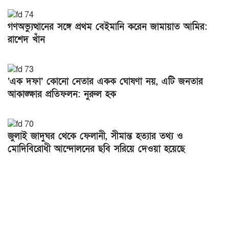
গণঅভ্যুত্থানের সঙ্গে প্রথম বেইমানি করেন জামায়াত আমির:
রাশেদ খাঁন
‘এক দফা’ কোনো নেতার একক ঘোষণা নয়, এটি জনতার
আকাঙ্ক্ষার প্রতিফলন: নুরুল হক
জুলাই জাদুঘর থেকে ফেলানী, সীমান্ত হত্যার তথ্য ও
মোদিবিরোধী আন্দোলনের ছবি সরিয়ে দেওয়া হয়েছে