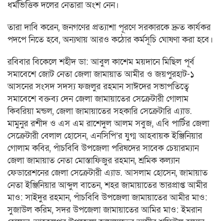
ধর্মভিত্তিক দলের নেতারা অংশ নেন।
তারা দাবি করেন, জনগণের প্রত্যাশা পূরণে সরকারকে দ্রুত কার্যকর
পদপে নিতে হবে, অন্যথায় আরও কঠোর কর্মসূচি ঘোষণা করা হবে।
রবিবার বিকেলে শহীদ ডা: আবুল কাশেম ময়দানে মিছিল পূর্ব
সমাবেশে জোট নেতা জেলা জামায়াত আমীর ও জয়পুরহাট-১
আসনের সংসদ সদস্য ফজলুর রহমান সাঈদের সভাপতিত্বে
সমাবেশে বক্তব্য দেন জেলা জামায়াতের সেক্রেটারী গোলাম
কিবরিয়া মন্ডল, জেলা জামায়াতের সহকারি সেক্রেটারি এ্যাড.
মামুনুর রশীদ ও এস এম রাশেদুল আলম সবুজ, এবি পার্টির জেলা
সেক্রেটারী বেলাল হোসেন, এনসিপি’র যুগ্ম আহবায়ক ইঞ্জিনিয়ার
গোলাম কবির, পাঁচবিবি উপজেলা পরিষদের সাবেক চেয়ারম্যান
জেলা জামায়াত নেতা মোস্তাফিজুর রহমান, শ্রমিক কল্যান
ফেডারেশনের জেলা সেক্রেটারী এ্যাড. আসলাম হোসেন, জামায়াত
নেতা ইঞ্জিনিয়ার আব্দুল বাতেন, শহর জামায়াতের ভারপ্রাপ্ত আমীর
মাও: সাইদুর রহমান, পাঁচবিবি উপজেলা জামায়াতের আমীর মাও:
সুজাউল করিম, সদর উপজেলা জামায়াতের আমির মাও: ইমরান