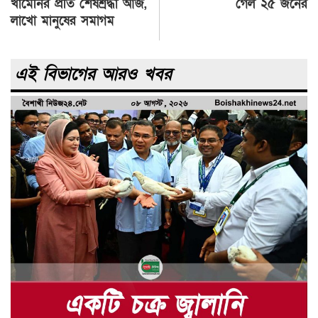
navigation
খামেনির প্রতি শেষশ্রদ্ধা আজ,
গেল ২৫ জনের
লাখো মানুষের সমাগম
এই বিভাগের আরও খবর