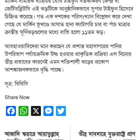
মার্কিন সামরিক বাহিনীর যৌথ টাইফুন সতর্কীকরণ কেন্দ্র বা
জেটিডব্লিউসি এই ঝড়টিকে আনুষ্ঠানিকভাবে সুপার টাইফুন হিসেবে
চিহ্নিত করেছে। গত এক দশকের পরিসংখ্যান বিশ্লেষণ করে দেখা
গেছে যে মার্কিন ভূখণ্ডে আঘাত হানা ক্যাটাগরি চার বা পাঁচ মাত্রার
ক্রান্তীয় ঘূর্ণিঝড়গুলোর মধ্যে বাভি হলো ১১তম ঝড়।
আবহাওয়াবিদেরা মনে করছেন যে প্রশান্ত মহাসাগরের পানির
উপরিভাগ পর্যায়ক্রমিক উষ্ণ হওয়ার প্রাকৃতিক প্রক্রিয়া এল নিনোর
তীব্র প্রভাবের কারণেই এমন শক্তিশালী ঝড়ের প্রকোপ
আশঙ্কাজনকভাবে বৃদ্ধি পাচ্ছে।
সূত্র: বিবিসি
Share Now
Facebook
WhatsApp
X
Messenger
Twitter
Post
আজাদি স্কয়ারে আয়াতুল্লাহ
তীব্র দাবদাহে যুক্তরাষ্ট্রে প্রাণ