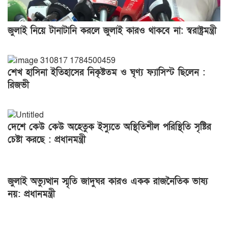
জুলাই নিয়ে টানাটানি করলে জুলাই কারও থাকবে না: স্বরাষ্ট্রমন্ত্রী
শেখ হাসিনা ইতিহাসের নিকৃষ্টতম ও ঘৃণ্য ফ্যাসিস্ট ছিলেন :
রিজভী
দেশে কেউ কেউ অহেতুক ইস্যুতে অস্থিতিশীল পরিস্থিতি সৃষ্টির
চেষ্টা করছে : প্রধানমন্ত্রী
জুলাই অভ্যুত্থান স্মৃতি জাদুঘর কারও একক রাজনৈতিক ভাষ্য
নয়: প্রধানমন্ত্রী