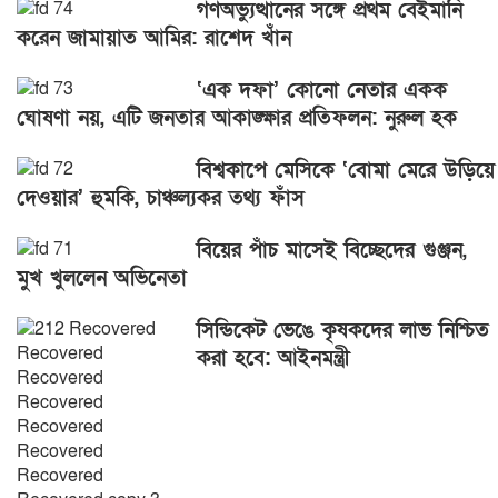
গণঅভ্যুত্থানের সঙ্গে প্রথম বেইমানি
করেন জামায়াত আমির: রাশেদ খাঁন
‘এক দফা’ কোনো নেতার একক
ঘোষণা নয়, এটি জনতার আকাঙ্ক্ষার প্রতিফলন: নুরুল হক
বিশ্বকাপে মেসিকে ‘বোমা মেরে উড়িয়ে
দেওয়ার’ হুমকি, চাঞ্চল্যকর তথ্য ফাঁস
বিয়ের পাঁচ মাসেই বিচ্ছেদের গুঞ্জন,
মুখ খুললেন অভিনেতা
সিন্ডিকেট ভেঙে কৃষকদের লাভ নিশ্চিত
করা হবে: আইনমন্ত্রী