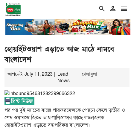
search
person
reorder
double_arrow
নিজের চল্লিশা ২ হাজার মানুষকে খাওয়ালেন বৃদ্ধ
শিরোনাম
গ্যাস–বিদ্যুৎ
হোয়াইটওয়াশ এড়াতে আজ মাঠে নামবে
বাংলাদেশ
আপডেট: July 11, 2023 |
Lead
খেলাধুলা
News
পর পর দুই ম্যাচের বাজে পারফরমেন্সকে পেছনে ফেলে তৃতীয় ও
শেষ ওয়ানডে জিতে আফগানিস্তানের কাছে লজ্জাজনক
হোয়াইটওয়াশ এড়াতে বদ্ধপরিকর বাংলাদেশ।