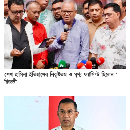
শেখ হাসিনা ইতিহাসের নিকৃষ্টতম ও ঘৃণ্য ফ্যাসিস্ট ছিলেন :
রিজভী