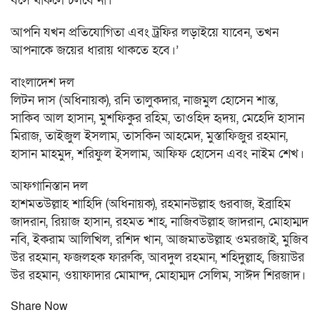
বসে থাকলে চলবে না।
আপনি যখন প্রতিযোগিতা এবং ট্রফির লড়াইয়ে যাবেন, তখন
আপনাকে জয়ের ধারায় থাকতে হবে।’
বাংলাদেশ দল
লিটন দাস (অধিনায়ক), রনি তালুকদার, নাজমুল হোসেন শান্ত,
সাকিব আল হাসান, মুশফিকুর রহিম, তাওহিদ হৃদয়, মেহেদি হাসান
মিরাজ, তাইজুল ইসলাম, তাসকিন আহমেদ, মুস্তাফিজুর রহমান,
হাসান মাহমুদ, শরিফুল ইসলাম, আফিফ হোসেন এবং নাইম শেখ।
আফগানিস্তান দল
হাশমতউল্লাহ শাহিদি (অধিনায়ক), রহমানউল্লাহ গুরবাজ, ইব্রাহিম
জাদরান, রিয়াজ হাসান, রহমত শাহ, নাজিবউল্লাহ জাদরান, মোহাম্মদ
নবি, ইকরাম আলিখিল, রশিদ খান, আজমাতউল্লাহ ওমরজাই, মুজিব
উর রহমান, ফজলহক ফারুকি, আবদুল রহমান, শহিদুল্লাহ, জিয়াউর
উর রহমান, ওয়াফাদার মোমান্দ, মোহাম্মদ সেলিম, সাঈদ শিরজাদ।
Share Now