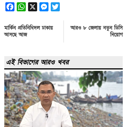
Facebook
WhatsApp
X
Messenger
Twitter
Post
মার্কিন প্রতিনিধিদল ঢাকায়
আরও ৮ জেলায় নতুন ডিসি
navigation
আসছে আজ
নিয়োগ
এই বিভাগের আরও খবর