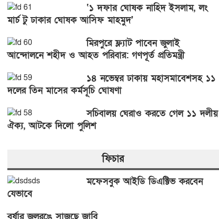
‘১ দফার ঘোষক নাহিদ ইসলাম, লং
মার্চ টু ঢাকার ঘোষক আসিফ মাহমুদ’
মিরপুরে ফ্ল্যাট পাবেন জুলাই
আন্দোলনে শহীদ ও আহত পরিবার: গণপূর্ত প্রতিমন্ত্রী
১৪ নভেম্বর ঢাকায় মহাসমাবেশসহ ১১
দলের তিন মাসের কর্মসূচি ঘোষণা
সচিবালয় ঘেরাও করতে গেল ১১ দলীয়
ঐক্য, আটকে দিলো পুলিশ
ফিচার
মফেসবুক আইডি ডিএক্টিভ করবেন
যেভাবে
বর্ষার জলরঙে সাজছে জাবি