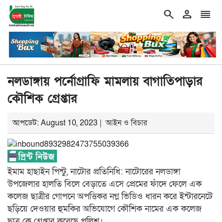
search
person
reorder
double_arrow
double_arrow
শিরোনাম
মেসির বাবা আর নেই!
একটি মহল আবার দেশকে অস্
নলডাঙ্গায় পর্নোগ্রাফি মামলায় বাগাতিপাড়ার
কৌশিক গ্রেপ্তার
আপডেট: August 10, 2023 |
আইন ও বিচার
ইমাম হাছাইন পিন্টু, নাটোর প্রতিনিধি: নাটোরের নলডাঙ্গা
উপজেলার হালতি বিলে বেড়াতে এসে প্রেমের ফাঁদে ফেলে এক
কলেজ ছাত্রীর গোপনে অপত্তিকর নগ্ন ভিডিও ধারন করে ইন্টারনেটে
ছড়িয়ে দেওয়ার হুমকির অভিযোগে কৌশিক নামের এক কলেজ
ছাত্র কে গ্রেপ্তার করেছে পুলিশ।