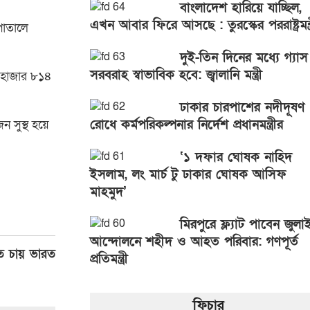
বাংলাদেশ হারিয়ে যাচ্ছিল,
এখন আবার ফিরে আসছে : তুরস্কের পররাষ্ট্রমন্ত্
পাতালে
দুই-তিন দিনের মধ্যে গ্যাস
সরবরাহ স্বাভাবিক হবে: জ্বালানি মন্ত্রী
৮ হাজার ৮১৪
ঢাকার চারপাশের নদীদূষণ
রোধে কর্মপরিকল্পনার নির্দেশ প্রধানমন্ত্রীর
 সুস্থ হয়ে
‘১ দফার ঘোষক নাহিদ
ইসলাম, লং মার্চ টু ঢাকার ঘোষক আসিফ
মাহমুদ’
মিরপুরে ফ্ল্যাট পাবেন জুলা
আন্দোলনে শহীদ ও আহত পরিবার: গণপূর্ত
খতে চায় ভারত
প্রতিমন্ত্রী
ফিচার