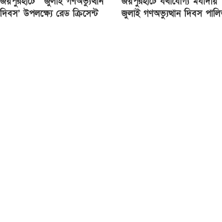
জয়পুরহাটে ‘জুলাই গণঅভ্যুত্থান
জয়পুরহাটে যথাযোগ্য মর্যাদায়
দিবস’ উপলক্ষ্যে রেড ক্রিসেন্ট
জুলাই গণঅভ্যুত্থান দিবস পাল
সোসাইটি আলোচনা সভা অনুষ্ঠিত