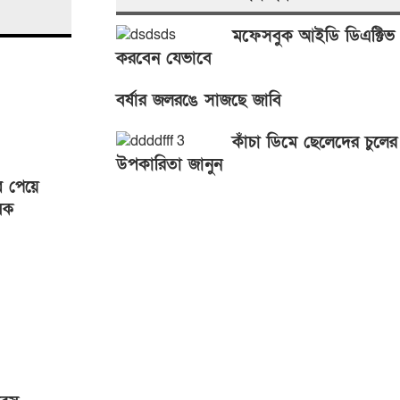
মফেসবুক আইডি ডিএক্টিভ
করবেন যেভাবে
বর্ষার জলরঙে সাজছে জাবি
কাঁচা ডিমে ছেলেদের চুলের
উপকারিতা জানুন
র পেয়ে
িক