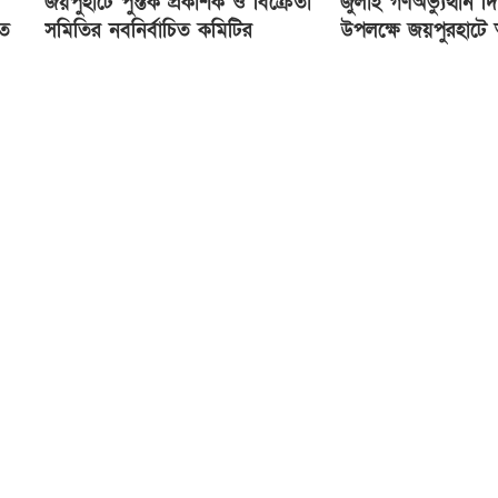
জয়পুহাটে পুস্তক প্রকাশক ও বিক্রেতা
জুলাই গণঅভ্যুত্থান দ
িত
সমিতির নবনির্বাচিত কমিটির
উপলক্ষে জয়পুরহাট
অভিষেক
সভা ও গাছের চারা 