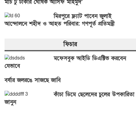
মার্চ টু ঢাকার ঘোষক আসিফ মাহমুদ’
মিরপুরে ফ্ল্যাট পাবেন জুলাই
আন্দোলনে শহীদ ও আহত পরিবার: গণপূর্ত প্রতিমন্ত্রী
ফিচার
মফেসবুক আইডি ডিএক্টিভ করবেন
যেভাবে
বর্ষার জলরঙে সাজছে জাবি
কাঁচা ডিমে ছেলেদের চুলের উপকারিতা
জানুন