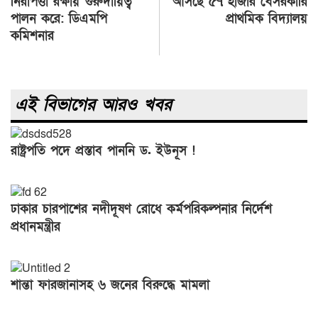
নিরাপত্তা রক্ষায় গুরুদায়িত্ব
আসছে ৫৭ হাজার বেসরকারি
পালন করে: ডিএমপি
প্রাথমিক বিদ্যালয়
কমিশনার
এই বিভাগের আরও খবর
রাষ্ট্রপতি পদে প্রস্তাব পাননি ড. ইউনূস !
ঢাকার চারপাশের নদীদূষণ রোধে কর্মপরিকল্পনার নির্দেশ
প্রধানমন্ত্রীর
শান্তা ফারজানাসহ ৬ জনের বিরুদ্ধে মামলা