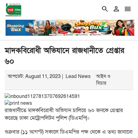
search
person
reorder
double_arrow
র কৃতিত্ব নিয়েই এক দল বেশি ব্যস্ত: তথ্যমন্ত্রী
শিরোনাম
রাষ্ট্রপতি পদে প
মাদকবিরোধী অভিযানে রাজধানীতে গ্রেপ্তার
৬০
আপডেট: August 11, 2023 |
Lead News
আইন ও
বিচার
রাজধানীতে মাদকবিরোধী অভিযান চালিয়ে ৬০ জনকে গ্রেপ্তার
করেছে ঢাকা মেট্রোপলিটন পুলিশ (ডিএমপি)।
শুক্রবার (১১ আগস্ট) সকালে ডিএমপির পক্ষ থেকে এ তথ্য জানানো