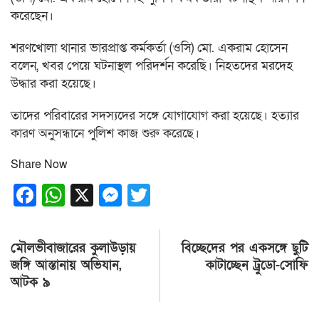
করেছেন।
শরণখোলা থানার ভারপ্রাপ্ত কর্মকর্তা (ওসি) মো. একরাম হোসেন
বলেন, খবর পেয়ে ঘটনাস্থল পরিদর্শন করেছি। নিহতদের মরদেহ
উদ্ধার করা হয়েছে।
তাদের পরিবারের সদস্যদের সঙ্গে যোগাযোগ করা হয়েছে। হত্যার
কারণ অনুসন্ধানে পুলিশ কাজ শুরু করেছে।
Share Now
Facebook
WhatsApp
X
Messenger
Twitter
Post
মৌলভীবাজারের কুলাউড়ায়
বিচ্ছেদের পর একসঙ্গে ছুটি
navigation
জঙ্গি আস্তানায় অভিযান,
কাটাচ্ছেন ট্রুডো-সোফি
আটক ৯