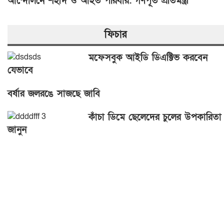
আন্দোলনে শহীদ ও আহত পরিবার: গণপূর্ত প্রতিমন্ত্রী
ফিচার
মফেসবুক আইডি ডিএক্টিভ করবেন
যেভাবে
বর্ষার জলরঙে সাজছে জাবি
কাঁচা ডিমে ছেলেদের চুলের উপকারিতা
জানুন