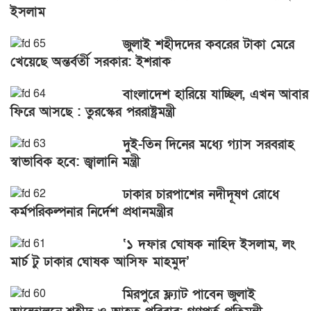
ইসলাম
জুলাই শহীদদের কবরের টাকা মেরে
খেয়েছে অন্তর্বর্তী সরকার: ইশরাক
বাংলাদেশ হারিয়ে যাচ্ছিল, এখন আবার
ফিরে আসছে : তুরস্কের পররাষ্ট্রমন্ত্রী
দুই-তিন দিনের মধ্যে গ্যাস সরবরাহ
স্বাভাবিক হবে: জ্বালানি মন্ত্রী
ঢাকার চারপাশের নদীদূষণ রোধে
কর্মপরিকল্পনার নির্দেশ প্রধানমন্ত্রীর
‘১ দফার ঘোষক নাহিদ ইসলাম, লং
মার্চ টু ঢাকার ঘোষক আসিফ মাহমুদ’
মিরপুরে ফ্ল্যাট পাবেন জুলাই