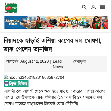
search
person
reorder
double_arrow
র কৃতিত্ব নিয়েই এক দল বেশি ব্যস্ত: তথ্যমন্ত্রী
শিরোনাম
রাষ্ট্রপতি পদে প
রিয়াদকে ছাড়াই এশিয়া কাপের দল ঘোষণা,
ডাক পেলেন তানজিদ
আপডেট: August 12, 2023 |
Lead
খেলাধুলা
News
আগামী ৩০ আগস্ট থেকে শুরু হতে যাচ্ছে এবারের এশিয়া কাপের
আসর। সে উপলক্ষে আজ শনিবার (১২ আগস্ট) ১৭ সদস্যের দল
ঘোষণা করেছে বাংলাদেশ ক্রিকেট বোর্ড (বিসিবি)।