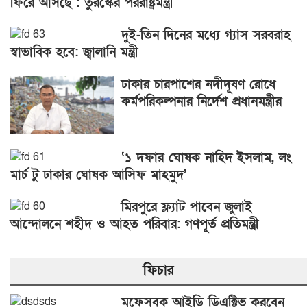
ফিরে আসছে : তুরস্কের পররাষ্ট্রমন্ত্রী
দুই-তিন দিনের মধ্যে গ্যাস সরবরাহ
স্বাভাবিক হবে: জ্বালানি মন্ত্রী
ঢাকার চারপাশের নদীদূষণ রোধে
কর্মপরিকল্পনার নির্দেশ প্রধানমন্ত্রীর
‘১ দফার ঘোষক নাহিদ ইসলাম, লং
মার্চ টু ঢাকার ঘোষক আসিফ মাহমুদ’
মিরপুরে ফ্ল্যাট পাবেন জুলাই
আন্দোলনে শহীদ ও আহত পরিবার: গণপূর্ত প্রতিমন্ত্রী
ফিচার
মফেসবুক আইডি ডিএক্টিভ করবেন