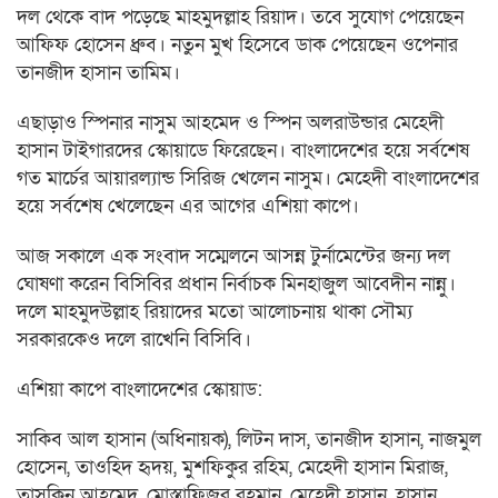
দল থেকে বাদ পড়েছে মাহমুদল্লাহ রিয়াদ। তবে সুযোগ পেয়েছেন
আফিফ হোসেন ধ্রুব। নতুন মুখ হিসেবে ডাক পেয়েছেন ওপেনার
তানজীদ হাসান তামিম।
এছাড়াও স্পিনার নাসুম আহমেদ ও স্পিন অলরাউন্ডার মেহেদী
হাসান টাইগারদের স্কোয়াডে ফিরেছেন। বাংলাদেশের হয়ে সর্বশেষ
গত মার্চের আয়ারল্যান্ড সিরিজ খেলেন নাসুম। মেহেদী বাংলাদেশের
হয়ে সর্বশেষ খেলেছেন এর আগের এশিয়া কাপে।
আজ সকালে এক সংবাদ সম্মেলনে আসন্ন টুর্নামেন্টের জন্য দল
ঘোষণা করেন বিসিবির প্রধান নির্বাচক মিনহাজুল আবেদীন নান্নু।
দলে মাহমুদউল্লাহ রিয়াদের মতো আলোচনায় থাকা সৌম্য
সরকারকেও দলে রাখেনি বিসিবি।
এশিয়া কাপে বাংলাদেশের স্কোয়াড:
সাকিব আল হাসান (অধিনায়ক), লিটন দাস, তানজীদ হাসান, নাজমুল
হোসেন, তাওহিদ হৃদয়, মুশফিকুর রহিম, মেহেদী হাসান মিরাজ,
তাসকিন আহমেদ, মোস্তাফিজুর রহমান, মেহেদী হাসান, হাসান