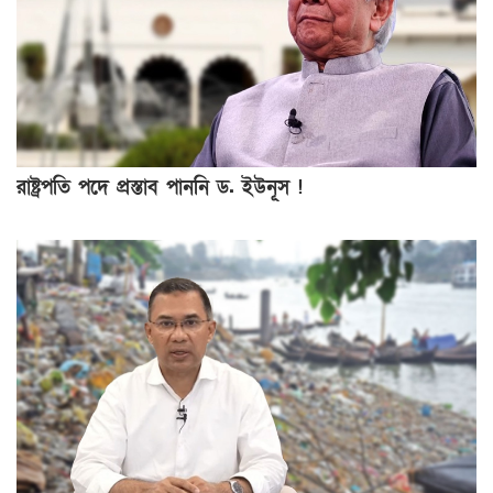
রাষ্ট্রপতি পদে প্রস্তাব পাননি ড. ইউনূস !