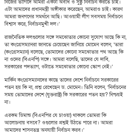
নিজের তাগিদে আমরা একটা অবাধ ও সুষ্ঠু নির্বাচন করতে চাই।
এটা আমাদের প্রধানমন্ত্রী অঙ্গীকার করেছেন, আমরাও চাই। কারণ
আমরা জনগণের সমর্থনে আছি। আওয়ামী লীগ সবসময় নির্বাচনে
বিশ্বাস করে, নির্বাচনমুখী দল।’
রাজনৈতিক দলগুলোর সঙ্গে সমঝোতার কোনো সুযোগ আছে কি না,
তা কংগ্রেসম্যানরা জানতে চেয়েছেন জানিয়ে মোমেন বলেন, ‘তারা
(কংগ্রেসম্যান) বলেছে, তোমাদের কোনো সমঝোতার পথ আছে কি
না ওদের (বিএনপি) সঙ্গে। আমরা বলেছি, তাদের যে দাবি,
সরকারের পদত্যাগ, ওটাতে সমঝোতার কোনো স্কোপ নেই।’
মার্কিন কংগ্রেসম্যানদের কাছে তাদের দেশে নির্বাচনে সরকারের
পতন হয় কি না, প্রশ্ন রেখেছেন ড. মোমেন। তিনি বলেন, ‘নির্বাচনের
সময় তোমাদের দেশে (যুক্তরাষ্ট্র) কি সরকারের পতন হয়? নিশ্চয়ই
না।
এরকম ডিমান্ড (বিএনপির যে চাওয়া) থাকলে তোমরা কি
আলোচনায় বসবে? ওগুলোর প্রশ্নই উঠতে পারে না। আমরা
আমাদের শাসনতন্ত্র অনুযায়ী নির্বাচন করব।’