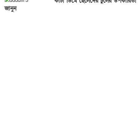
কাঁচা ডিমে ছেলেদের চুলের উপকারিতা
জানুন