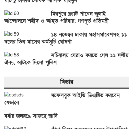
মার্চ টু ঢাকার ঘোষক আসিফ মাহমুদ’
মিরপুরে ফ্ল্যাট পাবেন জুলাই
আন্দোলনে শহীদ ও আহত পরিবার: গণপূর্ত প্রতিমন্ত্রী
১৪ নভেম্বর ঢাকায় মহাসমাবেশসহ ১১
দলের তিন মাসের কর্মসূচি ঘোষণা
সচিবালয় ঘেরাও করতে গেল ১১ দলীয়
ঐক্য, আটকে দিলো পুলিশ
ফিচার
মফেসবুক আইডি ডিএক্টিভ করবেন
যেভাবে
বর্ষার জলরঙে সাজছে জাবি