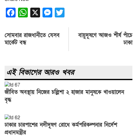
Facebook
WhatsApp
X
Messenger
Twitter
Post
সোমবার রাজধানীতে যেসব
বায়ুদূষণে আজও শীর্ষ পাঁচে
navigation
মার্কেট বন্ধ
ঢাকা
এই বিভাগের আরও খবর
জীবিত অবস্থায় নিজের চল্লিশা ২ হাজার মানুষকে খাওয়ালেন
বৃদ্ধ
ঢাকার চারপাশের নদীদূষণ রোধে কর্মপরিকল্পনার নির্দেশ
প্রধানমন্ত্রীর