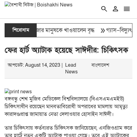
search
person
reorder
double_arrow
 চল্লিশা ২ হাজার মানুষকে খাওয়ালেন বৃদ্ধ
শিরোনাম
গ্যাস–বিদ্যুৎ, দ্র
ফের হার্ট অ্যাটাক হয়েছে সাঈদীর: চিকিৎসক
আপডেট: August 14, 2023 |
Lead
বাংলাদেশ
News
বঙ্গবন্ধু শেখ মুজিব মেডিকেল বিশ্ববিদ্যালয়ে (বিএসএমএমইউ)
চিকিৎসাধীন রয়েছেন মানবতাবিরোধী অপরাধের মামলায় আমৃত্যু
কারাদণ্ডপ্রাপ্ত জামায়াত নেতা দেলাওয়ার হোসাইন সাঈদী।
তার চিকিৎসায় কর্তব্যরত চিকিৎসক জানিয়েছেন, এনজিওগ্রাম করে
তার হার্টে নতুন একটি অ্যাটাক পাওয়া গেছে। তবে এই অ্যাটাকের