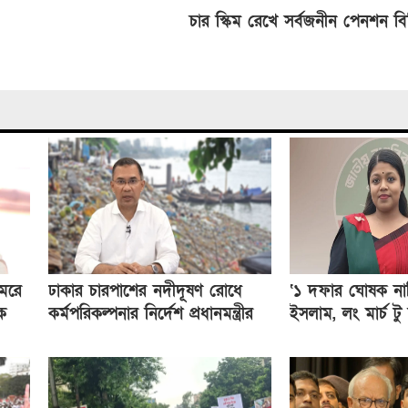
চার স্কিম রেখে সর্বজনীন পেনশন বি
েরে
ঢাকার চারপাশের নদীদূষণ রোধে
‘১ দফার ঘোষক না
ক
কর্মপরিকল্পনার নির্দেশ প্রধানমন্ত্রীর
ইসলাম, লং মার্চ টু
ঘোষক আসিফ মাহম