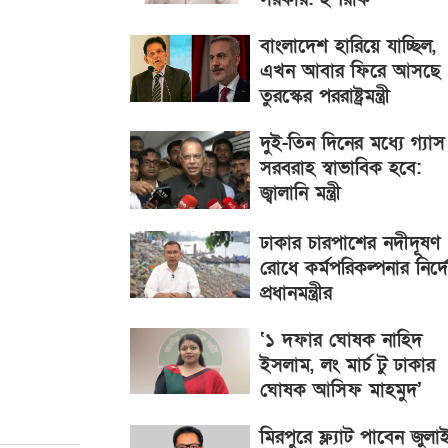
বাংলাদেশ হারিয়ে যাচ্ছিল,
এখন আবার ফিরে আসছে 
তুরস্কের পররাষ্ট্রমন্ত্রী
দুই-তিন দিনের মধ্যে গ্যাস
সরবরাহ স্বাভাবিক হবে:
জ্বালানি মন্ত্রী
ঢাকার চারপাশের নদীদূষণ
রোধে কর্মপরিকল্পনার নির্দ
প্রধানমন্ত্রীর
‘১ দফার ঘোষক নাহিদ
ইসলাম, লং মার্চ টু ঢাকার
ঘোষক আসিফ মাহমুদ’
মিরপুরে ফ্ল্যাট পাবেন জুলা