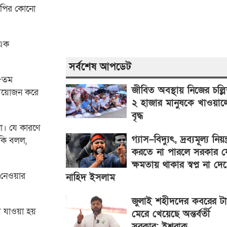
নপির কোনো
 এক
সর্বশেষ আপডেট
৪৮তম
জীবিত অবস্থায় নিজের চল্লি
 আয়োজন করে
২ হাজার মানুষকে খাওয়াল
বৃদ্ধ
া। যে কারণে
গ্যাস–বিদ্যুৎ, দ্রব্যমূল্য নিয়ন্ত
কি বলল,
করতে না পারলে সরকার য
ক্ষমতায় থাকার স্বপ্ন না দে
 নেওয়ার
নাহিদ ইসলাম
জুলাই শহীদদের কবরের ট
 যাওয়া হয়
মেরে খেয়েছে অন্তর্বর্তী
সরকার: ইশরাক