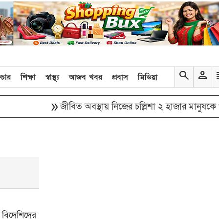
search
person
re
িচার
শিক্ষা
স্বাস্থ্য
আজব খবর
প্রবাস
মিডিয়া
double_arrow
জীবিত অবস্থায় নিজের চল্লিশা ২ হাজার মানুষকে খাওয়ালে
ন, বিদেশিদের