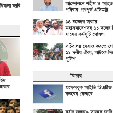
আন্দোলনে শহীদ ও আহত
ধিমালা জারি
পরিবার: গণপূর্ত প্রতিমন্ত্রী
১৪ নভেম্বর ঢাকায়
মহাসমাবেশসহ ১১ দলের 
মাসের কর্মসূচি ঘোষণা
সচিবালয় ঘেরাও করতে গ
১১ দলীয় ঐক্য, আটকে দ
পুলিশ
ফিচার
হিদ
 ঢাকার
মফেসবুক আইডি ডিএক্টিভ
ুদ’
করবেন যেভাবে
বর্ষার জলরঙে সাজছে জাবি