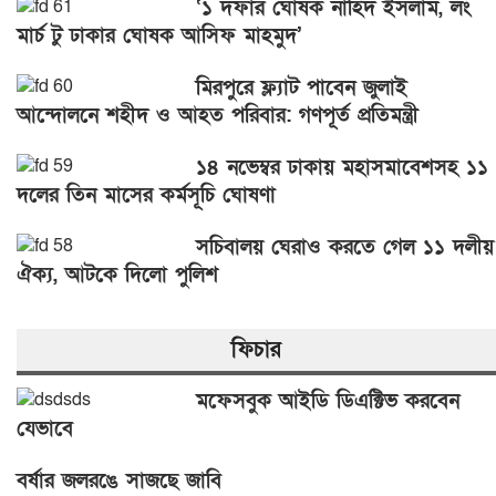
‘১ দফার ঘোষক নাহিদ ইসলাম, লং
মার্চ টু ঢাকার ঘোষক আসিফ মাহমুদ’
মিরপুরে ফ্ল্যাট পাবেন জুলাই
আন্দোলনে শহীদ ও আহত পরিবার: গণপূর্ত প্রতিমন্ত্রী
১৪ নভেম্বর ঢাকায় মহাসমাবেশসহ ১১
দলের তিন মাসের কর্মসূচি ঘোষণা
সচিবালয় ঘেরাও করতে গেল ১১ দলীয়
ঐক্য, আটকে দিলো পুলিশ
ফিচার
মফেসবুক আইডি ডিএক্টিভ করবেন
যেভাবে
বর্ষার জলরঙে সাজছে জাবি