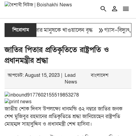
search
person
reorder
double_arrow
 চল্লিশা ২ হাজার মানুষকে খাওয়ালেন বৃদ্ধ
শিরোনাম
গ্যাস–বিদ্যুৎ, দ্র
জাতির পিতার প্রতিকৃতিতে রাষ্ট্রপতি ও
প্রধানমন্ত্রীর শ্রদ্ধা
আপডেট: August 15, 2023 |
Lead
বাংলাদেশ
News
জাতীয় শোক দিবস উপলক্ষ্যে ধানমন্ডি ৩২ নম্বরে জাতির জনক
শেখ মুজিবুর রহমানের প্রতিকৃতিতে শ্রদ্ধা জানিয়েছেন রাষ্ট্রপতি
মোহম্মদ সাহাবুদ্দিন ও প্রধানমন্ত্রী শেখ হাসিনা।