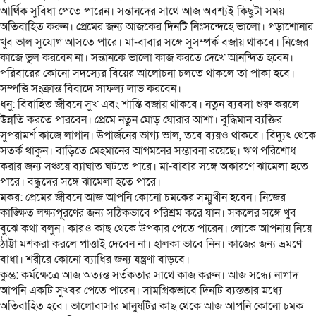
আর্থিক সুবিধা পেতে পারেন। সন্তানদের সাথে আজ অবশ্যই কিছুটা সময়
অতিবাহিত করুন। প্রেমের জন্য আজকের দিনটি নিঃসন্দেহে ভালো। পড়াশোনার
খুব ভাল সুযোগ আসতে পারে। মা-বাবার সঙ্গে সুসম্পর্ক বজায় থাকবে। নিজের
কাজে ভুল করবেন না। সন্তানকে ভালো কাজ করতে দেখে আনন্দিত হবেন।
পরিবারের কোনো সদস্যের বিয়ের আলোচনা চলতে থাকলে তা পাকা হবে।
সম্পত্তি সংক্রান্ত বিবাদে সাফল্য লাভ করবেন।
ধনু: বিবাহিত জীবনে সুখ এবং শান্তি বজায় থাকবে। নতুন ব্যবসা শুরু করলে
উন্নতি করতে পারবেন। প্রেমে নতুন মোড় ঘোরার আশা। বুদ্ধিমান ব্যক্তির
সুপরামর্শ কাজে লাগান। উপার্জনের ভাগ্য ভাল, তবে ব্যয়ও থাকবে। বিদ্যুৎ থেকে
সতর্ক থাকুন। বাড়িতে মেহমানের আগমনের সম্ভাবনা রয়েছে। ঋণ পরিশোধ
করার জন্য সঞ্চয়ে ব্যাঘাত ঘটতে পারে। মা-বাবার সঙ্গে অকারণে ঝামেলা হতে
পারে। বন্ধুদের সঙ্গে ঝামেলা হতে পারে।
মকর: প্রেমের জীবনে আজ আপনি কোনো চমকের সম্মুখীন হবেন। নিজের
কাঙ্ক্ষিত লক্ষ্যপূরণের জন্য সঠিকভাবে পরিশ্রম করে যান। সকলের সঙ্গে খুব
বুঝে কথা বলুন। কারও কাছ থেকে উপকার পেতে পারেন। লোকে আপনায় নিয়ে
ঠাট্টা মশকরা করলে পাত্তাই দেবেন না। হালকা ভাবে নিন। কাজের জন্য ভ্রমণে
বাধা। শরীরে কোনো ব্যাধির জন্য যন্ত্রণা বাড়বে।
কুম্ভ: কর্মক্ষেত্রে আজ অত্যন্ত সর্তকতার সাথে কাজ করুন। আজ সন্ধ্যে নাগাদ
আপনি একটি সুখবর পেতে পারেন। সামগ্রিকভাবে দিনটি ব্যস্ততার মধ্যে
অতিবাহিত হবে। ভালোবাসার মানুষটির কাছ থেকে আজ আপনি কোনো চমক