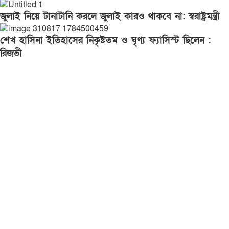
জুলাই নিয়ে টানাটানি করলে জুলাই কারও থাকবে না: স্বরাষ্ট্রমন্ত্রী
শেখ হাসিনা ইতিহাসের নিকৃষ্টতম ও ঘৃণ্য ফ্যাসিস্ট ছিলেন :
রিজভী