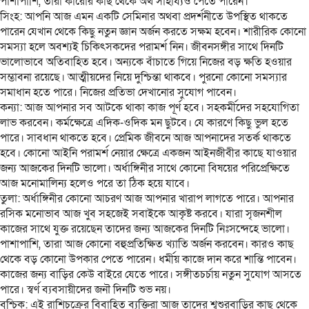
পাশাপাশি, তারা কারোর কাছ থেকে অর্থ সাহায্যও পেতে পারেন।
সিংহ: আপনি আজ এমন একটি সেমিনার অথবা প্রদর্শনীতে উপস্থিত থাকতে
পারেন যেখান থেকে কিছু নতুন জ্ঞান অর্জন করতে সক্ষম হবেন। শারীরিক কোনো
সমস্যা হলে অবশ্যই চিকিৎসকদের পরামর্শ নিন। জীবনসঙ্গীর সাথে দিনটি
ভালোভাবে অতিবাহিত হবে। অন্যকে বাঁচাতে গিয়ে নিজের বড় ক্ষতি হওয়ার
সম্ভাবনা রয়েছে। আত্মীয়দের নিয়ে দুশ্চিন্তা থাকবে। পুরনো কোনো সমস্যার
সমাধান হতে পারে। নিজের প্রতিভা দেখানোর সুযোগ পাবেন।
কন্যা: আজ আপনার সব আটকে থাকা কাজ পূর্ণ হবে। সহকর্মীদের সহযোগিতা
লাভ করবেন। কর্মক্ষেত্রে এদিক-ওদিক মন ছুটবে। যে কারণে কিছু ভুল হতে
পারে। সাবধান থাকতে হবে। প্রেমিক জীবনে আজ আপনাদের সতর্ক থাকতে
হবে। কোনো আইনি পরামর্শ নেয়ার ক্ষেত্রে একজন আইনজীবীর কাছে যাওয়ার
জন্য আজকের দিনটি ভালো। অর্ধাঙ্গিনীর সাথে কোনো বিষয়ের পরিপ্রেক্ষিতে
আজ মনোমালিন্য হলেও পরে তা ঠিক হয়ে যাবে।
তুলা: অর্ধাঙ্গিনীর কোনো আচরণ আজ আপনার খারাপ লাগতে পারে। আপনার
রসিক মনোভাব আজ খুব সহজেই সবাইকে আকৃষ্ট করবে। যারা সৃজনশীল
কাজের সাথে যুক্ত রয়েছেন তাদের জন্য আজকের দিনটি নিঃসন্দেহে ভালো।
পাশাপাশি, তারা আজ কোনো বহুপ্রতিক্ষিত খ্যাতি অর্জন করবেন। কারও কাছ
থেকে বড় কোনো উপকার পেতে পারেন। ধর্মীয় কাজে দান করে শান্তি পাবেন।
কাজের জন্য বাড়ির কেউ বাইরে যেতে পারে। সঙ্গীতচর্চায় নতুন সুযোগ আসতে
পারে। স্বর্ণ ব্যবসায়ীদের জনৗ দিনটি শুভ নয়।
বৃশ্চিক: এই রাশিচক্রের বিবাহিত ব্যক্তিরা আজ তাদের শ্বশুরবাড়ির কাছ থেকে