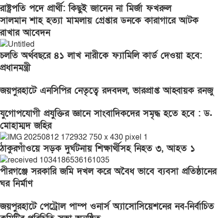
রাষ্ট্রপতি পদে প্রার্থী: কিছুই জানেন না মির্জা ফখরুল
সালমান শাহ হত্যা মামলায় গ্রেপ্তার ডনকে কারাগারে আটক
রাখার আবেদন
চলতি অর্থবছরে ৪১ লাখ নারীকে ফ্যামিলি কার্ড দেওয়া হবে:
প্রধানমন্ত্রী
জয়পুরহাটে এনসিপির নেতৃত্বে রদবদল, ভারপ্রাপ্ত আহ্বায়ক রনজু
যুগোপযোগী প্রযুক্তির জ্ঞানে সাংবাদিকদের সমৃদ্ধ হতে হবে : ড.
মোহাম্মদ জহির
ঠাকুরগাঁওয়ে সড়ক দুর্ঘটনায় শিক্ষার্থীসহ নিহত ৩, আহত ১
পীরগঞ্জে সরকারি জমি দখল করে অবৈধ ভাবে ব্যবসা প্রতিষ্ঠানের
ঘর নির্মাণ
জয়পুরহাটে পেট্রোল পাম্প ওনার্স অ্যাসোসিয়েশনের নব-নির্বাচিত