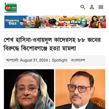
search
person
reorder
double_arrow
ের চল্লিশা ২ হাজার মানুষকে খাওয়ালেন বৃদ্ধ
শিরোনাম
গ্যাস–বিদ্যুৎ, দ
শেখ হাসিনা-ওবায়দুল কাদেরসহ ৮৮ জনের
বিরুদ্ধে কিশোরগঞ্জে হত্যা মামলা
আপডেট: August 31, 2024 |
Spotlight
বাংলাদেশ