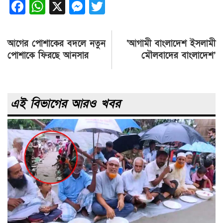
Facebook
WhatsApp
X
Messenger
Twitter
Post
আগের পোশাকের বদলে নতুন
‘আগামী বাংলাদেশ ইসলামী
navigation
পোশাকে ফিরছে আনসার
মৌলবাদের বাংলাদেশ’
এই বিভাগের আরও খবর