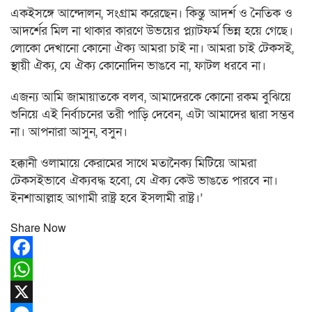
একইসঙ্গে আন্দোলন, সংগ্রাম করেছেন। কিন্তু আদর্শ ও নৈতিক ও
আদর্শের মিল না থাকার কারণে উভয়ের প্ল্যাটফর্ম ভিন্ন হয়ে গেছে।
লোকো দেখানো কোনো ঐক্য আমরা চাই না। আমরা চাই টেকসই,
স্থায়ী ঐক্য, যে ঐক্য কোনোদিন ভাঙবে না, ফাটল ধরবে না।
এজন্য আমি জামায়াতকে বলব, আমাদেরকে কোনো রকম বুঝিয়ে
শুনিয়ে এই নির্বাচনের তরী পাড়ি দেবেন, এটা আমাদের দ্বারা সম্ভব
না। আপনারা আসুন, বসুন।
হক্কানী ওলামায়ে কেরামের সাথে মতানৈক্য মিটিয়ে আমরা
টেকসইভাবে ঐক্যবদ্ধ হবো, যে ঐক্য কেউ ভাঙতে পারবে না।
ইনশাআল্লাহ আগামী রাষ্ট্র হবে ইসলামী রাষ্ট্র।’
Share Now
Facebook
WhatsApp