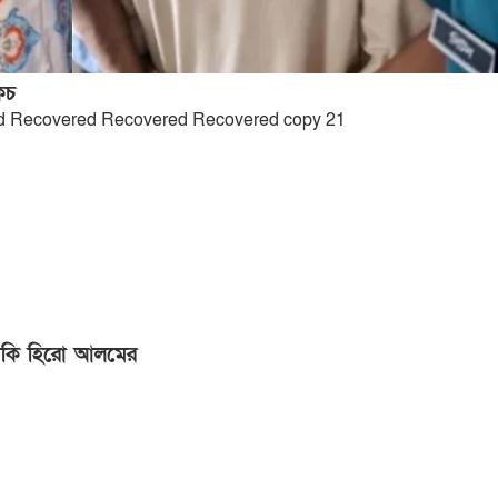
কচ
ুমকি হিরো আলমের