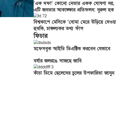
‘এক দফা’ কোনো নেতার একক ঘোষণা নয়,
এটি জনতার আকাঙ্ক্ষার প্রতিফলন: নুরুল হক
বিশ্বকাপে মেসিকে ‘বোমা মেরে উড়িয়ে দেওয়
হুমকি, চাঞ্চল্যকর তথ্য ফাঁস
ফিচার
মফেসবুক আইডি ডিএক্টিভ করবেন যেভাবে
বর্ষার জলরঙে সাজছে জাবি
কাঁচা ডিমে ছেলেদের চুলের উপকারিতা জানুন