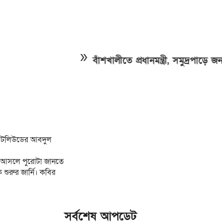
double_arrow
বাঁশখালীতে প্রধানমন্ত্রী, সমুদ্রপাড়ে জনসমুদ্র
েন টলিউডের আবদুল
ষণা আসলে পুরোটা জানতে
 শুরুর জার্নি। কবির
সর্বশেষ আপডেট