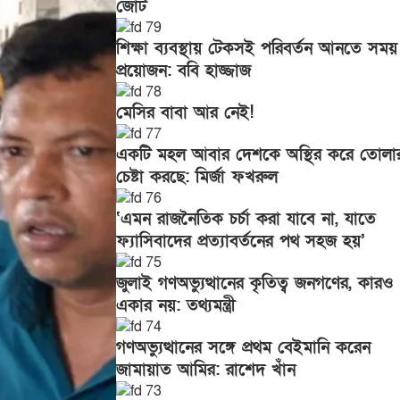
জোট
শিক্ষা ব্যবস্থায় টেকসই পরিবর্তন আনতে সময়
প্রয়োজন: ববি হাজ্জাজ
মেসির বাবা আর নেই!
একটি মহল আবার দেশকে অস্থির করে তোলা
চেষ্টা করছে: মির্জা ফখরুল
‘এমন রাজনৈতিক চর্চা করা যাবে না, যাতে
ফ্যাসিবাদের প্রত্যাবর্তনের পথ সহজ হয়’
জুলাই গণঅভ্যুত্থানের কৃতিত্ব জনগণের, কারও
একার নয়: তথ্যমন্ত্রী
গণঅভ্যুত্থানের সঙ্গে প্রথম বেইমানি করেন
জামায়াত আমির: রাশেদ খাঁন