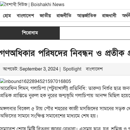
হোম
বাংলাদেশ
জাতীয়
রাজনীতি
আন্তর্জাতিক
রাজধানী
অর্থ
শিরোনাম
গণঅধিকার পরিষদের নিবন্ধন ও প্রতীক প্
আপডেট: September 3, 2024 |
Spotlight
বাংলাদেশ
আরেফিন লিমন, গলাচিপা (পটুয়াখালী) প্রতিনিধি: তারুণ্য নির্ভর ছাত্
প্রতিক প্রাপ্তিতে নুরুল হক নুরের জন্মভূমি গলাচিপায় আনন্দ মিছিল হয়ে
মঙ্গলবার বিকেল ৫ টায় পৌর শহরের কাজী মসজিদের সামনের সড়ক থেকে আ
অফিসের সামনে সংক্ষিপ্ত সমাবেশের মাধ্যমে শেষ হয়।
সমাবেশ শেষে মিষ্টি বিতরণ করেন নেতারা। এসময় ছাত্র, যুব, শ্রমি