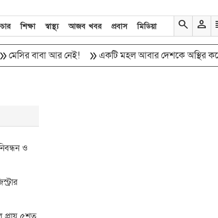
search
person
re
িচার
শিক্ষা
স্বাস্থ্য
আজব খবর
প্রবাস
মিডিয়া
double_arrow
েসির বাবা আর নেই!
একটি মহল আবার দেশকে অস্থির করে তোলা
নিবন্ধন ও
ট্রার
ে প্রায় ৫শত