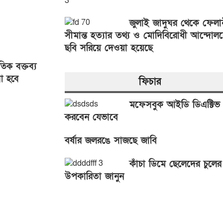
জুলাই জাদুঘর থেকে ফেলান
সীমান্ত হত্যার তথ্য ও মোদিবিরোধী আন্দোল
ছবি সরিয়ে দেওয়া হয়েছে
িক বক্তব্য
া হবে
ফিচার
আসিফ
মফেসবুক আইডি ডিএক্টিভ
করবেন যেভাবে
বর্ষার জলরঙে সাজছে জাবি
কাঁচা ডিমে ছেলেদের চুলের
উপকারিতা জানুন