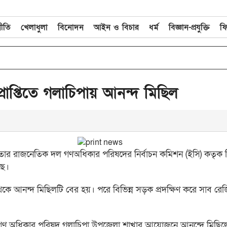
নীতি
খেলাধুলা
বিনোদন
আইন ও বিচার
ধর্ম
বিজ্ঞান-প্রযুক্তি
ফ
double_arrow
ম
রাপ্তিতে গলাচিপায় আনন্দ মিছিল
র জনতার রাজনেতিক দল গণঅধিকার পরিষদের নির্বাচন কমিশন (ইসি) কতৃক 
ছে।
নন্দ মিছিলটি বের হয়। পরে বিভিন্ন সড়ক প্রদক্ষিণ করে সাব রেজিস্
ক ও গণ অধিকার পরিষদ গলাচিপা উপজেলা শাখার আয়োজনে আনন্দে মিছিল